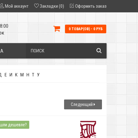
Мой аккаунт
Закладки (0)
Оформить заказ
8:00
0 ТОВАР(ОВ) - 0 РУБ
ок
КА
Д
Е
И
К
М
Н
Т
У
Следующий
шли дешевле?