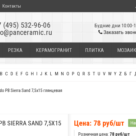
Контакты
7 (495) 532-96-06
Будние дни 10:00-1
fo@panceramic.ru
Заказать звон
РЕЗКА
КЕРАМОГРАНИТ
ПЛИТКА
МОЗАИ
B
C
D
E
F
G
H
I
J
K
L
M
N
O
P
Q
R
S
T
U
V
W
Y
Z
Б
Г
o PB Sierra Sand 7,5x15 глянцевая
Цена: 78 руб/шт
B SIERRA SAND 7,5X15
На
Розничная цена:
78 руб/шт