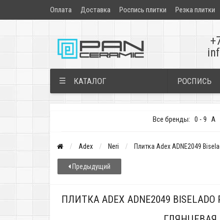
Оплата
Доставка
Роспись плитки
Резка плитки
+
in
РОСПИСЬ
☰
КАТАЛОГ
Все бренды:
0 - 9
A
Adex
Neri
Плитка Adex ADNE2049 Biselad
Предыдущий
ПЛИТКА ADEX ADNE2049 BISELADO P
ГЛЯНЦЕВАЯ