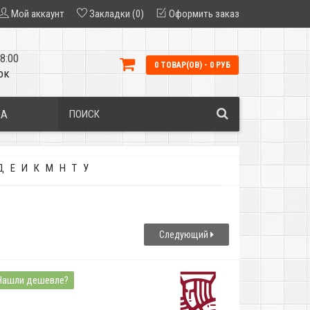
Мой аккаунт
Закладки (0)
Оформить заказ
8:00
0 ТОВАР(ОВ) - 0 РУБ
ок
КА
Д
Е
И
К
М
Н
Т
У
Следующий
Нашли дешевле?