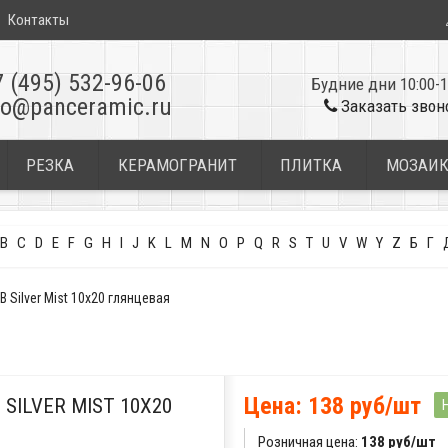
Контакты
7 (495) 532-96-06
Будние дни 10:00-1
fo@panceramic.ru
Заказать звон
РЕЗКА
КЕРАМОГРАНИТ
ПЛИТКА
МОЗАИ
B
C
D
E
F
G
H
I
J
K
L
M
N
O
P
Q
R
S
T
U
V
W
Y
Z
Б
Г
 Silver Mist 10x20 глянцевая
Цена: 138 руб/шт
SILVER MIST 10X20
Розничная цена:
138 руб/шт