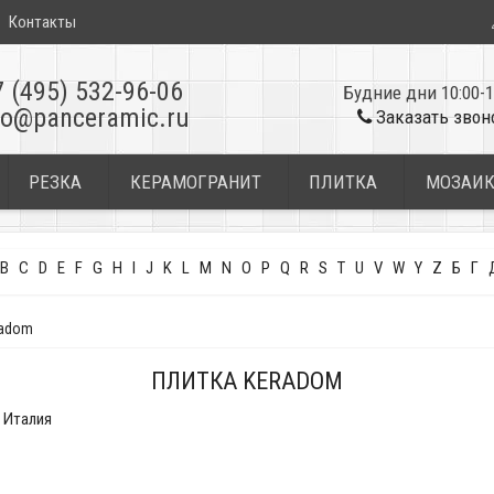
Контакты
7 (495) 532-96-06
Будние дни 10:00-1
fo@panceramic.ru
Заказать звон
РЕЗКА
КЕРАМОГРАНИТ
ПЛИТКА
МОЗАИ
B
C
D
E
F
G
H
I
J
K
L
M
N
O
P
Q
R
S
T
U
V
W
Y
Z
Б
Г
radom
ПЛИТКА KERADOM
Италия