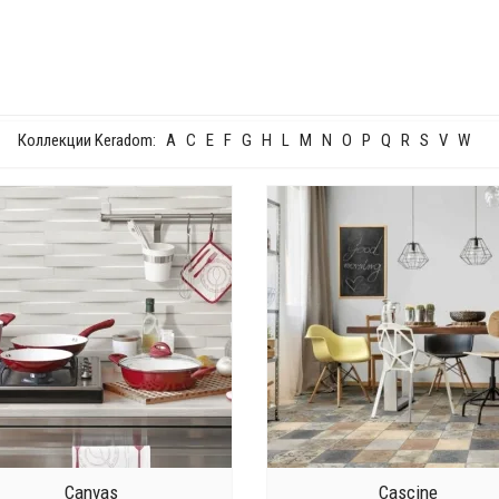
Коллекции Keradom:
A
C
E
F
G
H
L
M
N
O
P
Q
R
S
V
W
Canvas
Cascine