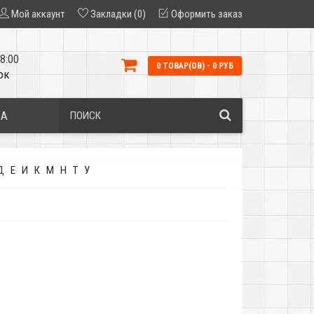
Мой аккаунт
Закладки (0)
Оформить заказ
8:00
0 ТОВАР(ОВ) - 0 РУБ
ок
КА
Д
Е
И
К
М
Н
Т
У