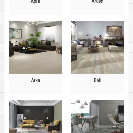
April
Arden
Arka
Bali