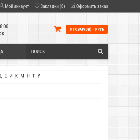
Мой аккаунт
Закладки (0)
Оформить заказ
8:00
0 ТОВАР(ОВ) - 0 РУБ
ок
КА
Д
Е
И
К
М
Н
Т
У