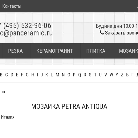
Контакты
7 (495) 532-96-06
Будние дни 10:00-1
fo@panceramic.ru
Заказать звон
РЕЗКА
КЕРАМОГРАНИТ
ПЛИТКА
МОЗАИ
B
C
D
E
F
G
H
I
J
K
L
M
N
O
P
Q
R
S
T
U
V
W
Y
Z
Б
Г
qua
МОЗАИКА PETRA ANTIQUA
Италия