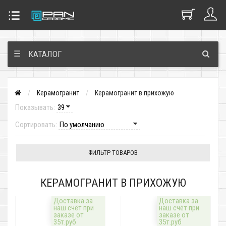
☰
КАТАЛОГ
Керамогранит
Керамогранит в прихожую
Показывать:
Сортировать:
ФИЛЬТР ТОВАРОВ
КЕРАМОГРАНИТ В ПРИХОЖУЮ
Доставка за
Доставка за
наш счёт при
наш счёт при
заказе от
заказе от
35т.руб
35т.руб