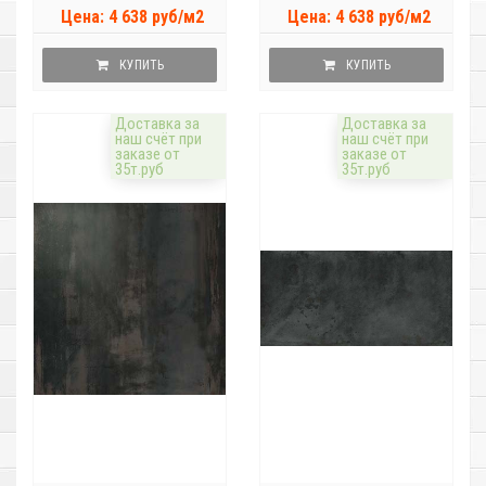
Цена: 4 638 руб/м2
Цена: 4 638 руб/м2
КУПИТЬ
КУПИТЬ
Доставка за
Доставка за
наш счёт при
наш счёт при
заказе от
заказе от
35т.руб
35т.руб