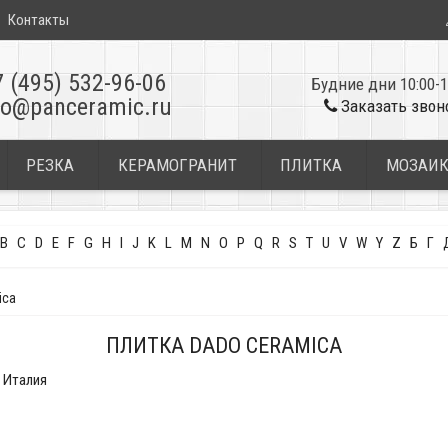
Контакты
7 (495) 532-96-06
Будние дни 10:00-1
fo@panceramic.ru
Заказать звон
РЕЗКА
КЕРАМОГРАНИТ
ПЛИТКА
МОЗАИ
B
C
D
E
F
G
H
I
J
K
L
M
N
O
P
Q
R
S
T
U
V
W
Y
Z
Б
Г
ica
ПЛИТКА DADO CERAMICA
Италия