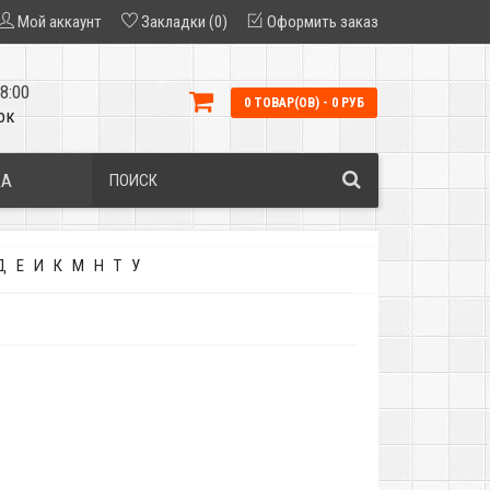
Мой аккаунт
Закладки (0)
Оформить заказ
8:00
0 ТОВАР(ОВ) - 0 РУБ
ок
КА
Д
Е
И
К
М
Н
Т
У