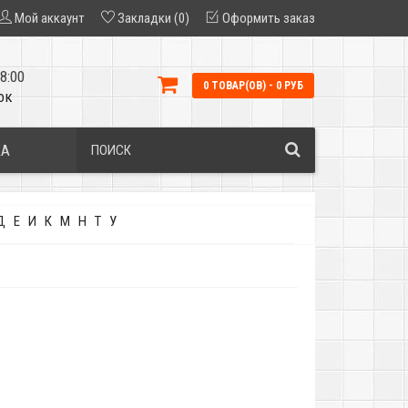
Мой аккаунт
Закладки (0)
Оформить заказ
8:00
0 ТОВАР(ОВ) - 0 РУБ
ок
КА
Д
Е
И
К
М
Н
Т
У