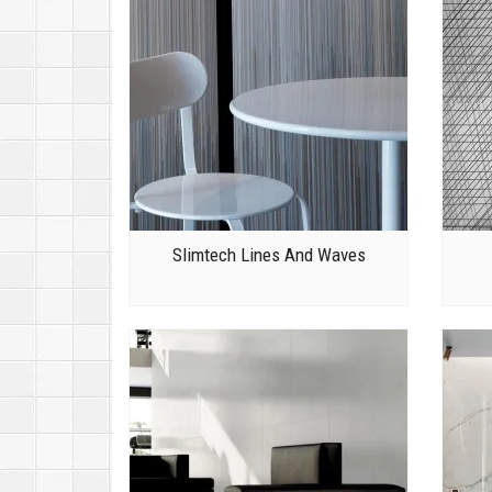
Slimtech Lines And Waves