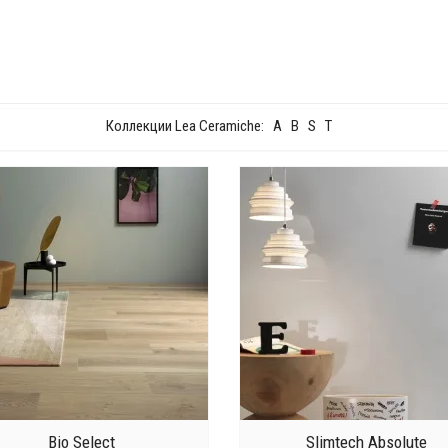
Коллекции Lea Ceramiche:
A
B
S
T
Bio Select
Slimtech Absolute