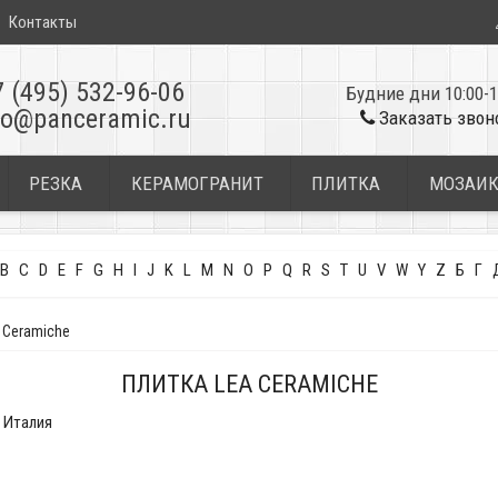
Контакты
7 (495) 532-96-06
Будние дни 10:00-1
fo@panceramic.ru
Заказать звон
РЕЗКА
КЕРАМОГРАНИТ
ПЛИТКА
МОЗАИ
B
C
D
E
F
G
H
I
J
K
L
M
N
O
P
Q
R
S
T
U
V
W
Y
Z
Б
Г
 Ceramiche
ПЛИТКА LEA CERAMICHE
Италия