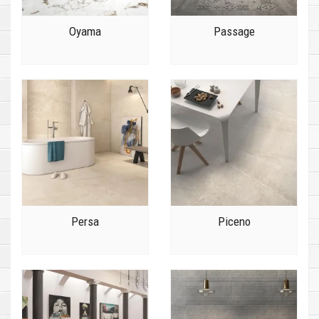
Oyama
Passage
Persa
Piceno