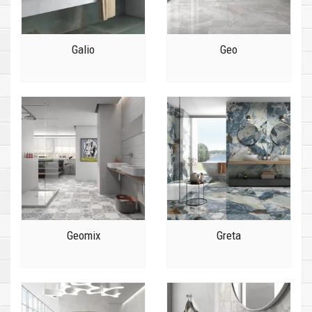
Galio
Geo
Geomix
Greta