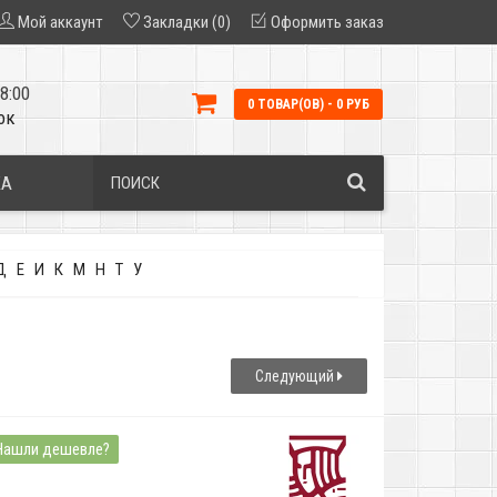
Мой аккаунт
Закладки (0)
Оформить заказ
8:00
0 ТОВАР(ОВ) - 0 РУБ
ок
КА
Д
Е
И
К
М
Н
Т
У
Следующий
Нашли дешевле?