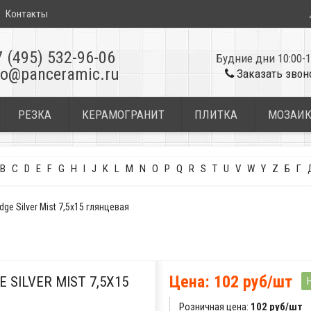
Контакты
7 (495) 532-96-06
Будние дни 10:00-1
fo@panceramic.ru
Заказать звон
РЕЗКА
КЕРАМОГРАНИТ
ПЛИТКА
МОЗАИ
B
C
D
E
F
G
H
I
J
K
L
M
N
O
P
Q
R
S
T
U
V
W
Y
Z
Б
Г
ge Silver Mist 7,5x15 глянцевая
Цена: 102 руб/шт
 SILVER MIST 7,5X15
Розничная цена:
102 руб/шт