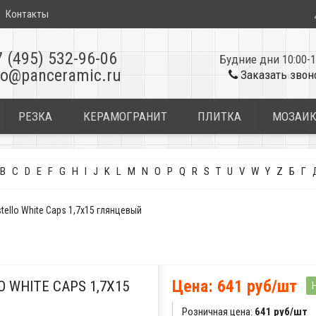
Контакты
7 (495) 532-96-06
Будние дни 10:00-1
fo@panceramic.ru
Заказать звон
РЕЗКА
КЕРАМОГРАНИТ
ПЛИТКА
МОЗАИ
B
C
D
E
F
G
H
I
J
K
L
M
N
O
P
Q
R
S
T
U
V
W
Y
Z
Б
Г
ello White Caps 1,7x15 глянцевый
Цена: 641 руб/шт
 WHITE CAPS 1,7X15
Розничная цена:
641 руб/шт