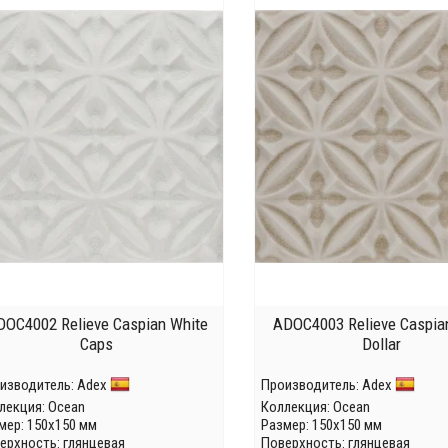
DOC4002 Relieve Caspian White
ADOC4003 Relieve Caspia
Caps
Dollar
изводитель:
Adex
Производитель:
Adex
лекция:
Ocean
Коллекция:
Ocean
мер: 150x150 мм
Размер: 150x150 мм
ерхность: глянцевая
Поверхность: глянцевая