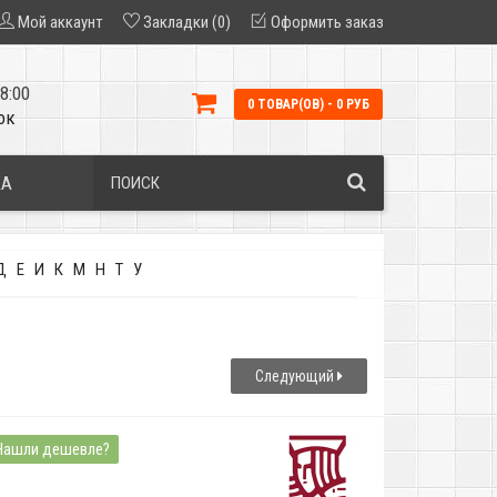
Мой аккаунт
Закладки (0)
Оформить заказ
8:00
0 ТОВАР(ОВ) - 0 РУБ
ок
КА
Д
Е
И
К
М
Н
Т
У
Следующий
Нашли дешевле?