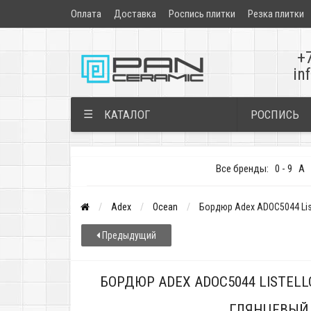
Оплата
Доставка
Роспись плитки
Резка плитки
+
in
РОСПИСЬ
☰
КАТАЛОГ
Все бренды:
0 - 9
A
Adex
Ocean
Бордюр Adex ADOC5044 List
Предыдущий
БОРДЮР ADEX ADOC5044 LISTELLO
ГЛЯНЦЕВЫЙ