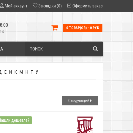
Мой аккаунт
Закладки (0)
Оформить заказ
8:00
0 ТОВАР(ОВ) - 0 РУБ
ок
КА
Д
Е
И
К
М
Н
Т
У
Следующий
Нашли дешевле?