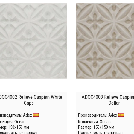
DOC4002 Relieve Caspian White
ADOC4003 Relieve Caspia
Caps
Dollar
изводитель:
Adex
Производитель:
Adex
лекция:
Ocean
Коллекция:
Ocean
мер: 150x150 мм
Размер: 150x150 мм
ерхность: глянцевая
Поверхность: глянцевая