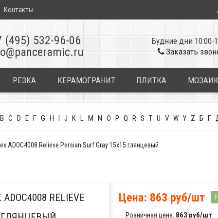
Контакты
7 (495) 532-96-06
Будние дни 10:00-1
fo@panceramic.ru
Заказать звон
РЕЗКА
КЕРАМОГРАНИТ
ПЛИТКА
МОЗАИ
B
C
D
E
F
G
H
I
J
K
L
M
N
O
P
Q
R
S
T
U
V
W
Y
Z
Б
Г
 ADOC4008 Relieve Persian Surf Gray 15x15 глянцевый
Цена: 863 руб/шт
ADOC4008 RELIEVE
Розничная цена:
863 руб/шт
5 ГЛЯНЦЕВЫЙ