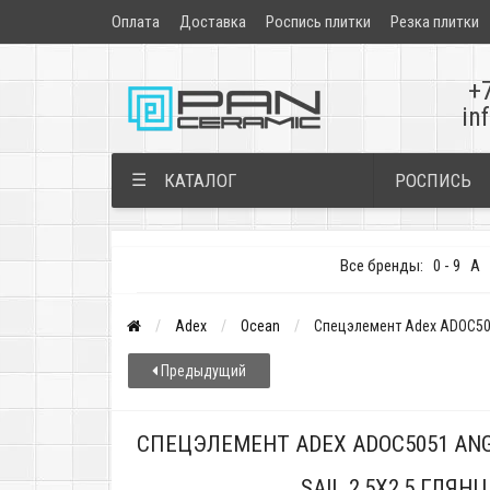
Оплата
Доставка
Роспись плитки
Резка плитки
+
in
РОСПИСЬ
☰
КАТАЛОГ
Все бренды:
0 - 9
A
Adex
Ocean
Спецэлемент Adex ADOC5051
Предыдущий
СПЕЦЭЛЕМЕНТ ADEX ADOC5051 AN
SAIL 2,5X2,5 ГЛЯ