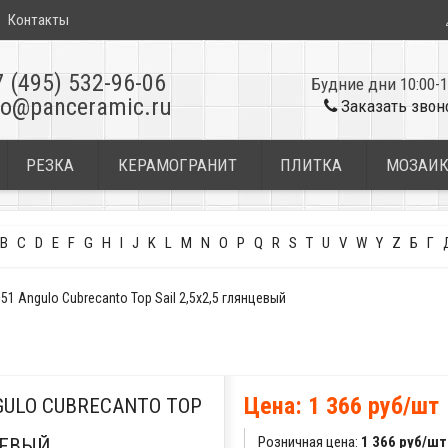
Контакты
7 (495) 532-96-06
Будние дни 10:00-1
fo@panceramic.ru
Заказать звон
РЕЗКА
КЕРАМОГРАНИТ
ПЛИТКА
МОЗАИ
B
C
D
E
F
G
H
I
J
K
L
M
N
O
P
Q
R
S
T
U
V
W
Y
Z
Б
Г
 Angulo Cubrecanto Top Sail 2,5x2,5 глянцевый
Цена: 1 366 руб/шт
GULO CUBRECANTO TOP
Розничная цена:
1 366 руб/шт
НЦЕВЫЙ