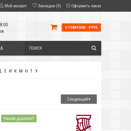
Мой аккаунт
Закладки (0)
Оформить заказ
8:00
0 ТОВАР(ОВ) - 0 РУБ
ок
КА
Д
Е
И
К
М
Н
Т
У
Следующий
Нашли дешевле?