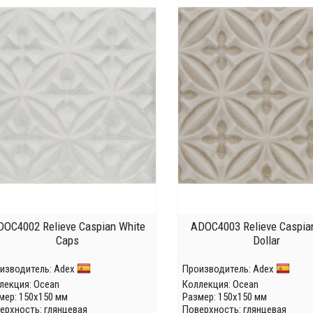
DOC4002 Relieve Caspian White
ADOC4003 Relieve Caspia
Caps
Dollar
изводитель:
Adex
Производитель:
Adex
лекция:
Ocean
Коллекция:
Ocean
мер: 150x150 мм
Размер: 150x150 мм
ерхность: глянцевая
Поверхность: глянцевая