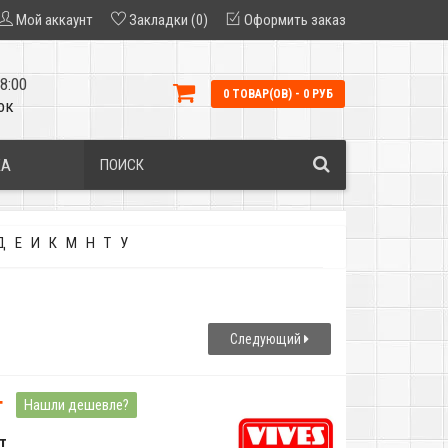
Мой аккаунт
Закладки (0)
Оформить заказ
8:00
0 ТОВАР(ОВ) - 0 РУБ
ок
КА
Д
Е
И
К
М
Н
Т
У
Следующий
т
Нашли дешевле?
т