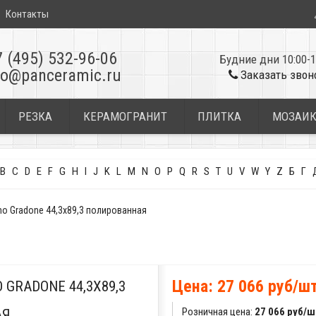
Контакты
7 (495) 532-96-06
Будние дни 10:00-1
fo@panceramic.ru
Заказать звон
РЕЗКА
КЕРАМОГРАНИТ
ПЛИТКА
МОЗАИ
B
C
D
E
F
G
H
I
J
K
L
M
N
O
P
Q
R
S
T
U
V
W
Y
Z
Б
Г
mo Gradone 44,3x89,3 полированная
Цена: 27 066 руб/ш
 GRADONE 44,3X89,3
Розничная цена:
27 066 руб/ш
АЯ