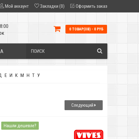
Мой аккаунт
Закладки (0)
Оформить заказ
8:00
0 ТОВАР(ОВ) - 0 РУБ
ок
КА
Д
Е
И
К
М
Н
Т
У
Следующий
Нашли дешевле?