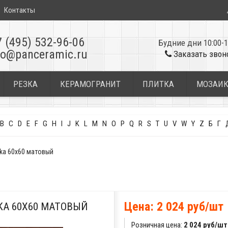
Контакты
7 (495) 532-96-06
Будние дни 10:00-1
fo@panceramic.ru
Заказать звон
РЕЗКА
КЕРАМОГРАНИТ
ПЛИТКА
МОЗАИ
B
C
D
E
F
G
H
I
J
K
L
M
N
O
P
Q
R
S
T
U
V
W
Y
Z
Б
Г
oka 60x60 матовый
Цена: 2 024 руб/шт
KA 60X60 МАТОВЫЙ
Розничная цена:
2 024 руб/шт