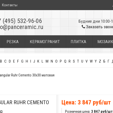
Контакты
7 (495) 532-96-06
Будние дни 10:00-1
fo@panceramic.ru
Заказать звон
РЕЗКА
КЕРАМОГРАНИТ
ПЛИТКА
МОЗАИ
B
C
D
E
F
G
H
I
J
K
L
M
N
O
P
Q
R
S
T
U
V
W
Y
Z
Б
Г
angular Ruhr Cemento 30x30 матовая
Цена: 3 847 руб/шт
GULAR RUHR CEMENTO
Розничная цена:
3 847 руб/шт
Я