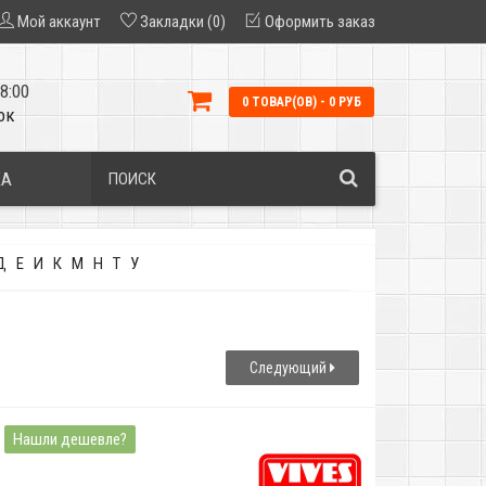
Мой аккаунт
Закладки (0)
Оформить заказ
8:00
0 ТОВАР(ОВ) - 0 РУБ
ок
КА
Д
Е
И
К
М
Н
Т
У
Следующий
Нашли дешевле?