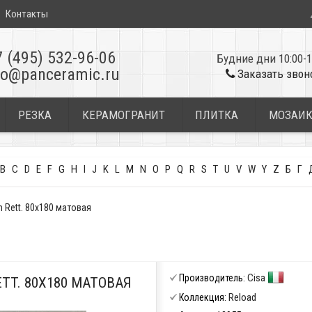
Контакты
7 (495) 532-96-06
Будние дни 10:00-1
fo@panceramic.ru
Заказать звон
РЕЗКА
КЕРАМОГРАНИТ
ПЛИТКА
МОЗАИ
B
C
D
E
F
G
H
I
J
K
L
M
N
O
P
Q
R
S
T
U
V
W
Y
Z
Б
Г
m Rett. 80x180 матовая
Cisa
Производитель:
ETT. 80X180 МАТОВАЯ
Reload
Коллекция: