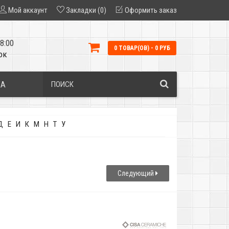
Мой аккаунт
Закладки (0)
Оформить заказ
8:00
0 ТОВАР(ОВ) - 0 РУБ
ок
КА
Д
Е
И
К
М
Н
Т
У
Следующий