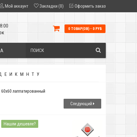
Мой аккаунт
Закладки (0)
Оформить заказ
8:00
0 ТОВАР(ОВ) - 0 РУБ
ок
КА
Д
Е
И
К
М
Н
Т
У
to 60x60 лаппатированный
Следующий
Нашли дешевле?