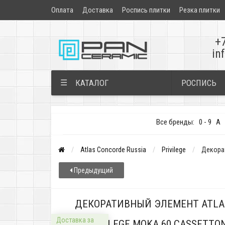
Оплата
Доставка
Роспись плитки
Резка плитки
+
in
РОСПИСЬ
☰
КАТАЛОГ
Все бренды:
0 - 9
A
Atlas Concorde Russia
Privilege
Декорат
Предыдущий
ДЕКОРАТИВНЫЙ ЭЛЕМЕНТ ATLAS
Доставка за
PRIVILEGE MOKA 60 CASSETTO