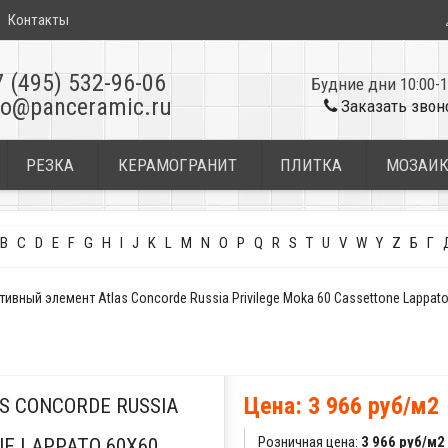
Контакты
7 (495) 532-96-06
Будние дни 10:00-1
fo@panceramic.ru
Заказать звон
РЕЗКА
КЕРАМОГРАНИТ
ПЛИТКА
МОЗАИ
B
C
D
E
F
G
H
I
J
K
L
M
N
O
P
Q
R
S
T
U
V
W
Y
Z
Б
Г
ивный элемент Atlas Concorde Russia Privilege Moka 60 Cassettone Lappa
Цена: 3 966 руб/м2
 CONCORDE RUSSIA
Розничная цена:
3 966 руб/м2
NE LAPPATO 60X60