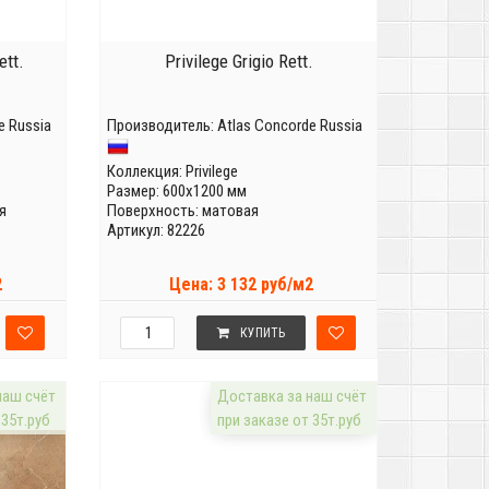
ett.
Privilege Grigio Rett.
e Russia
Производитель:
Atlas Concorde Russia
Коллекция:
Privilege
Размер: 600x1200 мм
я
Поверхность: матовая
Артикул: 82226
2
Цена: 3 132 руб/м2
КУПИТЬ
наш счёт
Доставка за наш счёт
 35т.руб
при заказе от 35т.руб