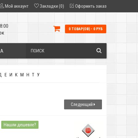
Мой аккаунт
Закладки (0)
Оформить заказ
8:00
0 ТОВАР(ОВ) - 0 РУБ
ок
КА
Д
Е
И
К
М
Н
Т
У
Следующий
Нашли дешевле?