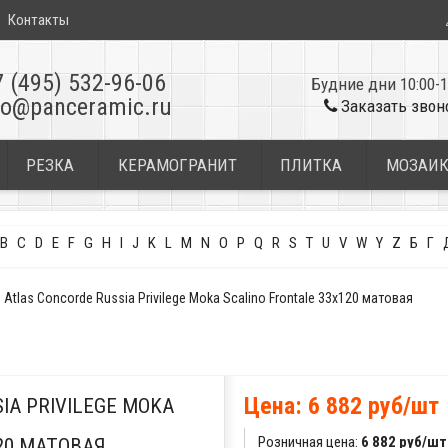
Контакты
7 (495) 532-96-06
Будние дни 10:00-1
fo@panceramic.ru
Заказать звон
РЕЗКА
КЕРАМОГРАНИТ
ПЛИТКА
МОЗАИ
B
C
D
E
F
G
H
I
J
K
L
M
N
O
P
Q
R
S
T
U
V
W
Y
Z
Б
Г
 Atlas Concorde Russia Privilege Moka Scalino Frontale 33x120 матовая
Цена: 6 882 руб/шт
IA PRIVILEGE MOKA
Розничная цена:
6 882 руб/шт
20 МАТОВАЯ