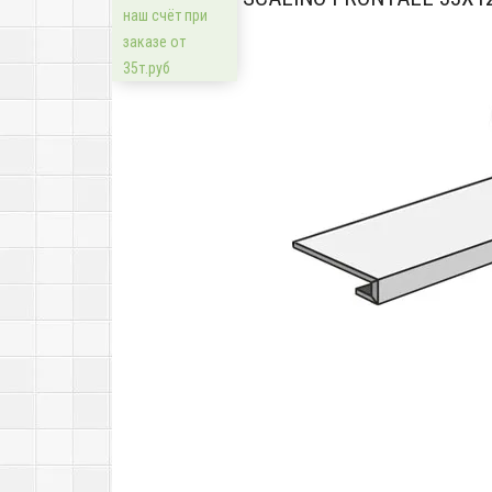
наш счёт при
заказе от
35т.руб