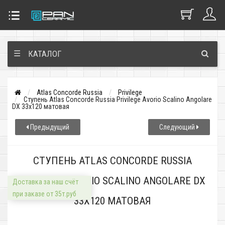
☰
КАТАЛОГ
Atlas Concorde Russia
Privilege
Ступень Atlas Concorde Russia Privilege Avorio Scalino Angolare
DX 33x120 матовая
Предыдущий
Следующий
СТУПЕНЬ ATLAS CONCORDE RUSSIA
PRIVILEGE AVORIO SCALINO ANGOLARE DX
Доставка за наш счёт
при заказе от 35т.руб
33X120 МАТОВАЯ