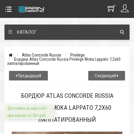
☰
КАТАЛОГ
Atlas Concorde Russia
Privilege
Бордюр Atlas Concorde Russia Privilege Moka Lappato 7,2x60
лаппатированный
Предыдущий
Следующий
БОРДЮР ATLAS CONCORDE RUSSIA
PRIVILEGE MOKA LAPPATO 7,2X60
Доставка за наш счёт
при заказе от 35т.руб
ЛАППАТИРОВАННЫЙ