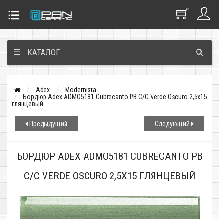
☰
КАТАЛОГ
Adex
Modernista
Бордюр Adex ADMO5181 Cubrecanto PB C/C Verde Oscuro 2,5x15
глянцевый
Предыдущий
Следующий
БОРДЮР ADEX ADMO5181 CUBRECANTO PB
C/C VERDE OSCURO 2,5X15 ГЛЯНЦЕВЫЙ