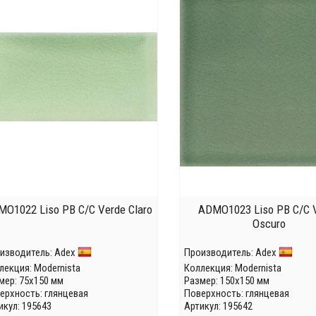
O1022 Liso PB C/C Verde Claro
ADMO1023 Liso PB C/C 
Oscuro
изводитель:
Adex
Производитель:
Adex
лекция:
Modernista
Коллекция:
Modernista
мер: 75x150 мм
Размер: 150x150 мм
ерхность: глянцевая
Поверхность: глянцевая
икул: 195643
Артикул: 195642