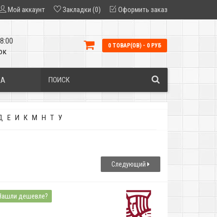
Мой аккаунт
Закладки (0)
Оформить заказ
8:00
0 ТОВАР(ОВ) - 0 РУБ
ок
КА
Д
Е
И
К
М
Н
Т
У
Следующий
Нашли дешевле?