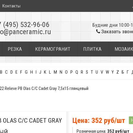
Контакты
7 (495) 532-96-06
Будние дни 10:00-1
fo@panceramic.ru
Заказать звон
РЕЗКА
КЕРАМОГРАНИТ
ПЛИТКА
МОЗАИ
B
C
D
E
F
G
H
I
J
K
L
M
N
O
P
Q
R
S
T
U
V
W
Y
Z
Б
Г
 Relieve PB Olas C/C Cadet Gray 7,5x15 глянцевый
Цена: 352 руб/шт
 OLAS C/C CADET GRAY
Розничная цена:
352 руб/шт
ВЫЙ