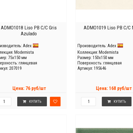
ADMO1018 Liso PB C/C Gris
ADMO1019 Liso PB C/C M
Azulado
изводитель:
Adex
Производитель:
Adex
лекция:
Modernista
Коллекция:
Modernista
мер: 75x150 мм
Размер: 150x150 мм
ерхность: глянцевая
Поверхность: глянцевая
икул: 207019
Артикул: 195646
Цена: 76 руб/шт
Цена: 168 руб/шт
КУПИТЬ
КУПИТЬ