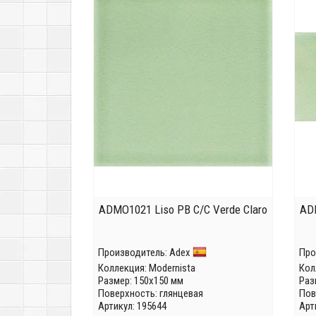
ADMO1021 Liso PB C/C Verde Claro
ADM
Производитель:
Adex
Про
Коллекция:
Modernista
Кол
Размер: 150x150 мм
Раз
Поверхность: глянцевая
Пов
Артикул: 195644
Арт