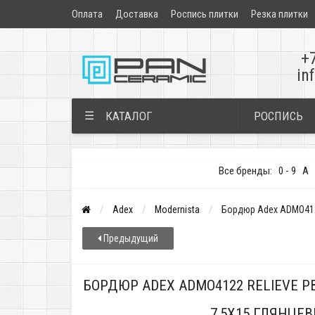
Оплата
Доставка
Роспись плитки
Резка плитки
+
in
РОСПИСЬ
☰
КАТАЛОГ
Все бренды:
0 - 9
A
Adex
Modernista
Бордюр Adex ADMO4122
Предыдущий
БОРДЮР ADEX ADMO4122 RELIEVE PB
7,5X15 ГЛЯНЦЕ