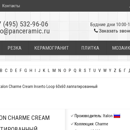
Контакты
7 (495) 532-96-06
Будние дни 10:00-1
fo@panceramic.ru
Заказать звон
РЕЗКА
КЕРАМОГРАНИТ
ПЛИТКА
МОЗАИ
B
C
D
E
F
G
H
I
J
K
L
M
N
O
P
Q
R
S
T
U
V
W
Y
Z
Б
Г
alon Charme Cream Inserto Loop 60x60 лаппатированный
Italon
Производитель:
ON CHARME CREAM
Charme
Коллекция:
ПАТИРОВАННЫЙ