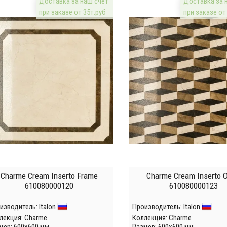
Доставка за наш счёт
Доставка за 
при заказе от 35т.руб
при заказе от
Charme Cream Inserto Frame
Charme Cream Inserto O
610080000120
610080000123
изводитель:
Italon
Производитель:
Italon
лекция:
Charme
Коллекция:
Charme