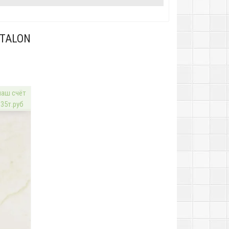
ITALON
наш счёт
 35т.руб