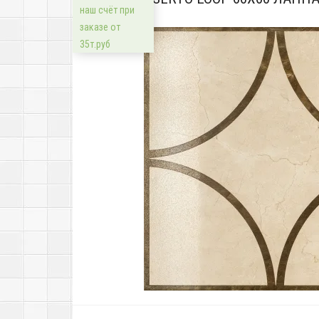
наш счёт при
заказе от
35т.руб