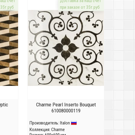
наш счёт
Доставка за наш счёт
 35т.руб
при заказе от 35т.руб
ptic
Charme Pearl Inserto Bouquet
610080000119
Производитель:
Italon
Коллекция:
Charme