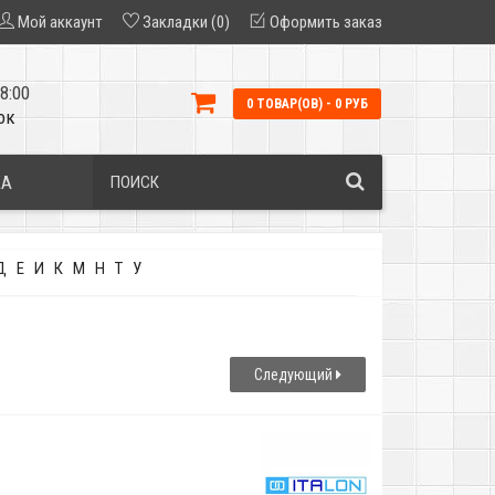
Мой аккаунт
Закладки (0)
Оформить заказ
8:00
0 ТОВАР(ОВ) - 0 РУБ
ок
КА
Д
Е
И
К
М
Н
Т
У
Следующий