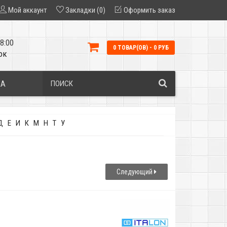
Мой аккаунт
Закладки (0)
Оформить заказ
8:00
0 ТОВАР(ОВ) - 0 РУБ
ок
КА
Д
Е
И
К
М
Н
Т
У
Следующий