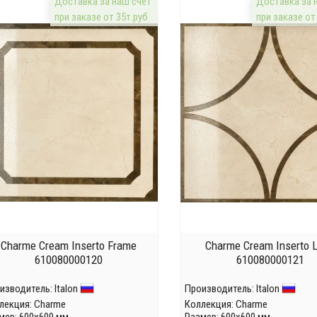
Доставка за наш счёт
Доставка за 
при заказе от 35т.руб
при заказе от
Charme Cream Inserto Frame
Charme Cream Inserto 
610080000120
610080000121
изводитель:
Italon
Производитель:
Italon
лекция:
Charme
Коллекция:
Charme