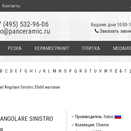
Контакты
7 (495) 532-96-06
Будние дни 10:00-1
fo@panceramic.ru
Заказать звон
РЕЗКА
КЕРАМОГРАНИТ
ПЛИТКА
МОЗАИ
B
C
D
E
F
G
H
I
J
K
L
M
N
O
P
Q
R
S
T
U
V
W
Y
Z
Б
Г
arl Angolare Sinistro 33x60 матовая
Italon
Производитель:
ANGOLARE SINISTRO
Charme
Коллекция:
Я