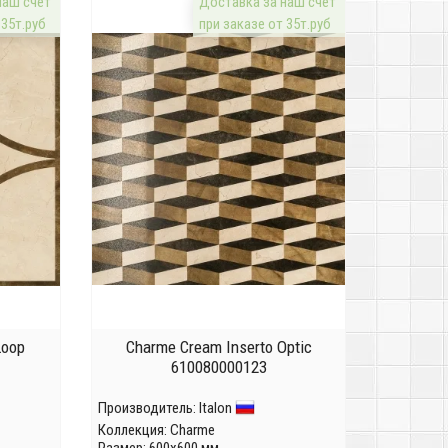
наш счёт
Доставка за наш счёт
 35т.руб
при заказе от 35т.руб
Loop
Charme Cream Inserto Optic
610080000123
Производитель:
Italon
Коллекция:
Charme