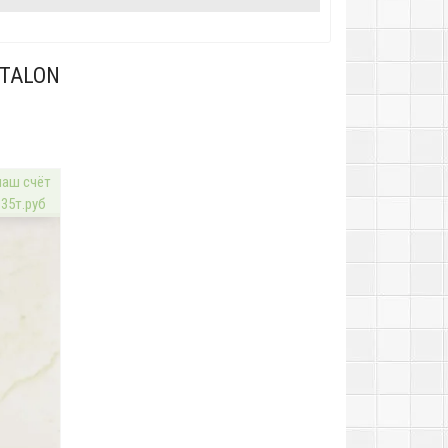
ITALON
наш счёт
 35т.руб