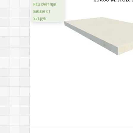
наш счёт при
заказе от
35т.руб