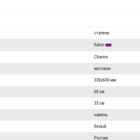
ступени
Italon
Charme
матовая
330x600 мм
60 см
33 см
камень
белый
Россия