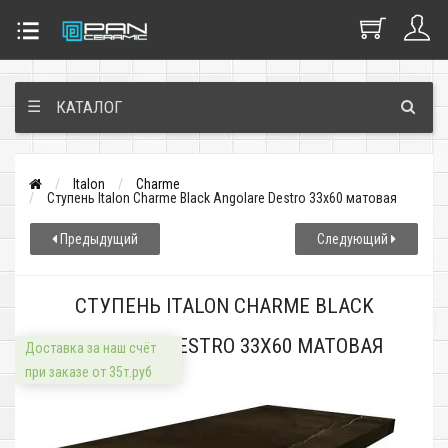
☰
КАТАЛОГ
Italon
Charme
Ступень Italon Charme Black Angolare Destro 33x60 матовая
Предыдущий
Следующий
СТУПЕНЬ ITALON CHARME BLACK
ANGOLARE DESTRO 33X60 МАТОВАЯ
Доставка за наш счёт
при заказе от 35т.руб