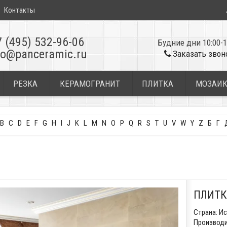
Контакты
7 (495) 532-96-06
Будние дни 10:00-1
fo@panceramic.ru
Заказать звон
РЕЗКА
КЕРАМОГРАНИТ
ПЛИТКА
МОЗАИ
B
C
D
E
F
G
H
I
J
K
L
M
N
O
P
Q
R
S
T
U
V
W
Y
Z
Б
Г
ПЛИТК
Страна:
Ис
Производи