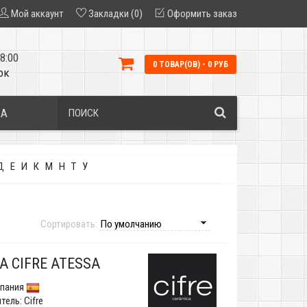
Мой аккаунт
Закладки (0)
Оформить заказ
8:00
0 ТОВАР(ОВ) - 0 РУБ
ок
КА
Д
Е
И
К
М
Н
Т
У
Сортировать:
А CIFRE ATESSA
пания
тель:
Cifre