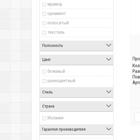
мрамор
200x200 мм
орнамент
250x400 мм
полосатый
250x700 мм
текстиль
295x900 мм
узор
450x450 мм
Полосность
цветы
500x700 мм
Про
Цвет
700x750 мм
Кол
бежевый
Раз
890x900 мм
Пов
разноцветный
Арт
Стиль
Страна
Испания
Гарантия производителя