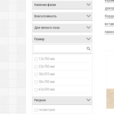
керам
Наличие фаски
декор
борд
Влагостойкость
встав
Для теплого пола
панно
Размер
15x700 мм
25x700 мм
50x295 мм
50x700 мм
65x300 мм
100x100 мм
Рисунок
100x450 мм
геометрия
150x250 мм