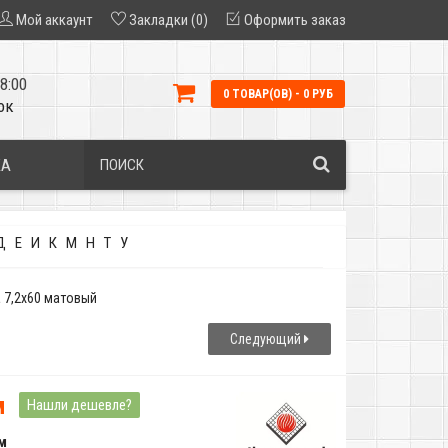
Мой аккаунт
Закладки (0)
Оформить заказ
8:00
0 ТОВАР(ОВ) - 0 РУБ
ок
КА
Д
Е
И
К
М
Н
Т
У
a 7,2x60 матовый
Следующий
м
Нашли дешевле?
 м