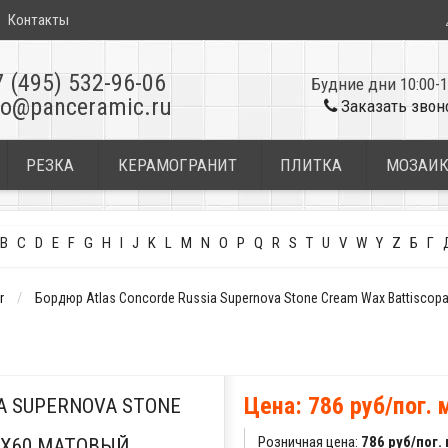
Контакты
7 (495) 532-96-06
Будние дни 10:00-1
fo@panceramic.ru
Заказать звон
РЕЗКА
КЕРАМОГРАНИТ
ПЛИТКА
МОЗАИ
B
C
D
E
F
G
H
I
J
K
L
M
N
O
P
Q
R
S
T
U
V
W
Y
Z
Б
Г
r
Бордюр Atlas Concorde Russia Supernova Stone Cream Wax Battiscop
Цена: 786 руб/пог. 
A SUPERNOVA STONE
Розничная цена:
786 руб/пог.
2X60 МАТОВЫЙ