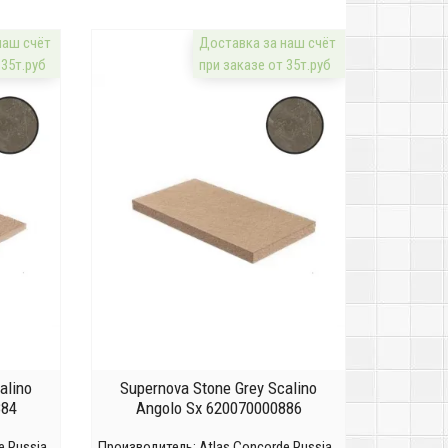
наш счёт
Доставка за наш счёт
 35т.руб
при заказе от 35т.руб
alino
Supernova Stone Grey Scalino
884
Angolo Sx 620070000886
e Russia
Производитель:
Atlas Concorde Russia