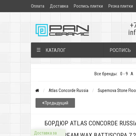
Оплата
Доставка
Роспись плитки
Резка плитки
+
in
РОСПИСЬ
☰
КАТАЛОГ
Все бренды:
0 - 9
A
Atlas Concorde Russia
Supernova Stone Floo
Предыдущий
БОРДЮР ATLAS CONCORDE RUSSI
Доставка за
CREAM WAX BATTISCOPA 7,