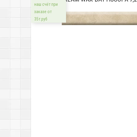
наш счёт при
заказе от
35т.руб