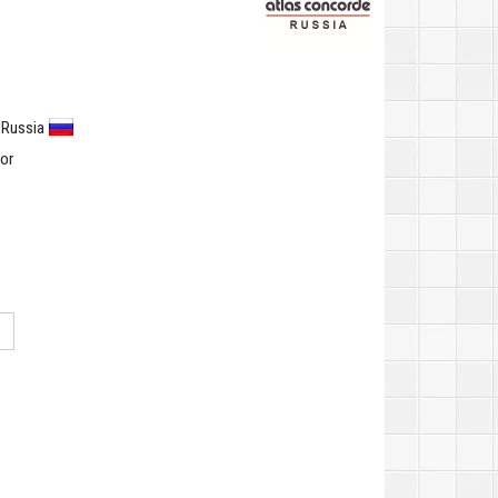
 Russia
or