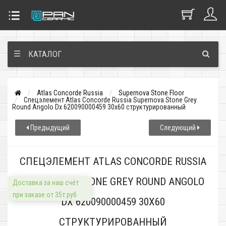
☰
КАТАЛОГ
Atlas Concorde Russia
Supernova Stone Floor
Спецэлемент Atlas Concorde Russia Supernova Stone Grey
Round Angolo Dx 620090000459 30x60 структурированный
Предыдущий
Следующий
СПЕЦЭЛЕМЕНТ ATLAS CONCORDE RUSSIA
SUPERNOVA STONE GREY ROUND ANGOLO
Доставка за наш счёт
при заказе от 35т.руб
DX 620090000459 30X60
СТРУКТУРИРОВАННЫЙ