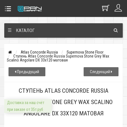
☰
КАТАЛОГ
Atlas Concorde Russia
Supernova Stone Floor
Ступень Atlas Concorde Russia Supernova Stone Grey Wax
Scalino Angolare DX 33x120 матовая
Предыдущий
Следующий
СТУПЕНЬ ATLAS CONCORDE RUSSIA
SUPERNOVA STONE GREY WAX SCALINO
Доставка за наш счёт
при заказе от 35т.руб
ANGOLARE DX 33X120 МАТОВАЯ