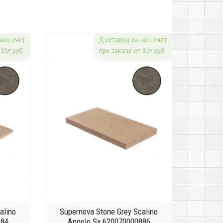
наш счёт
Доставка за наш счёт
 35т.руб
при заказе от 35т.руб
alino
Supernova Stone Grey Scalino
884
Angolo Sx 620070000886