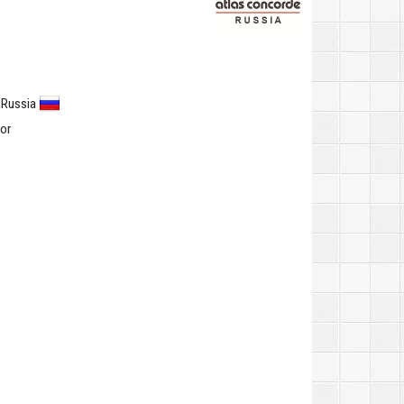
 Russia
or