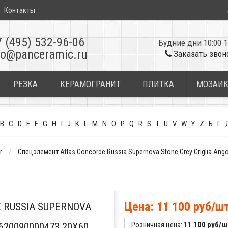
Контакты
7 (495) 532-96-06
Будние дни 10:00-1
fo@panceramic.ru
Заказать звон
РЕЗКА
КЕРАМОГРАНИТ
ПЛИТКА
МОЗАИ
B
C
D
E
F
G
H
I
J
K
L
M
N
O
P
Q
R
S
T
U
V
W
Y
Z
Б
Г
r
Спецэлемент Atlas Concorde Russia Supernova Stone Grey Griglia An
Цена: 11 100 руб/ш
 RUSSIA SUPERNOVA
Розничная цена:
11 100 руб/ш
620090000473 20X60