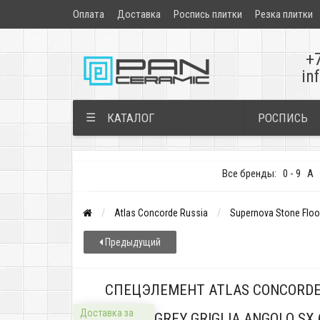
Оплата
Доставка
Роспись плитки
Резка плитки
+
in
РОСПИСЬ
☰
КАТАЛОГ
Все бренды:
0 - 9
A
Atlas Concorde Russia
Supernova Stone Floo
Предыдущий
СПЕЦЭЛЕМЕНТ ATLAS CONCORDE
Доставка за
STONE GREY GRIGLIA ANGOLO SX 