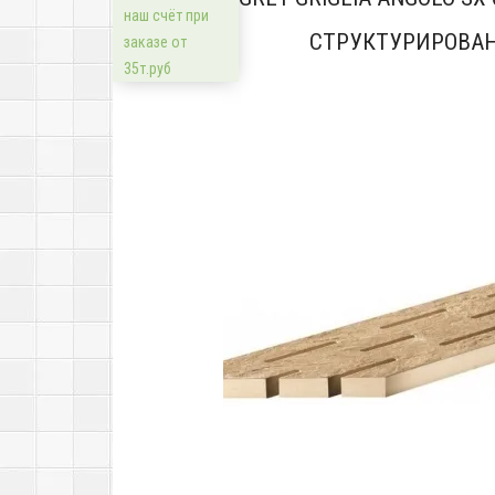
наш счёт при
СТРУКТУРИРОВА
заказе от
35т.руб