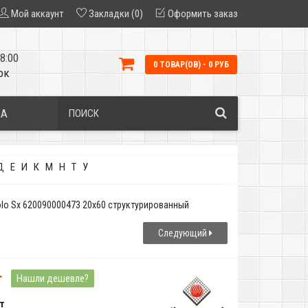
Мой аккаунт
Закладки (0)
Оформить заказ
8:00
0 ТОВАР(ОВ) - 0 РУБ
ок
КА
Д
Е
И
К
М
Н
Т
У
golo Sx 620090000473 20x60 структурированный
Следующий
т
Нашли дешевле?
т