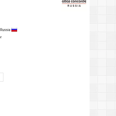
 Russia
r