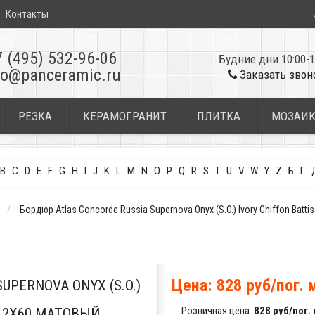
Контакты
7 (495) 532-96-06
Будние дни 10:00-1
fo@panceramic.ru
Заказать звон
РЕЗКА
КЕРАМОГРАНИТ
ПЛИТКА
МОЗАИ
B
C
D
E
F
G
H
I
J
K
L
M
N
O
P
Q
R
S
T
U
V
W
Y
Z
Б
Г
Бордюр Atlas Concorde Russia Supernova Onyx (S.O.) Ivory Chiffon Batt
Цена: 828 руб/пог. 
UPERNOVA ONYX (S.O.)
Розничная цена:
828 руб/пог.
7,2X60 МАТОВЫЙ