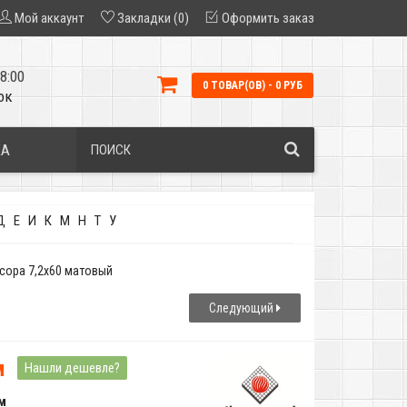
Мой аккаунт
Закладки (0)
Оформить заказ
8:00
0 ТОВАР(ОВ) - 0 РУБ
ок
КА
Д
Е
И
К
М
Н
Т
У
iscopa 7,2x60 матовый
Следующий
м
Нашли дешевле?
 м