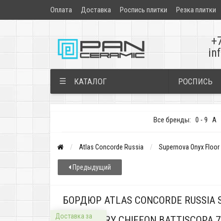
Оплата
Доставка
Роспись плитки
Резка плитки
+
in
РОСПИСЬ
☰
КАТАЛОГ
Все бренды:
0 - 9
A
Atlas Concorde Russia
Supernova Onyx Floor
Предыдущий
БОРДЮР ATLAS CONCORDE RUSSIA S
Доставка за
IVORY CHIFFON BATTISCOPA 