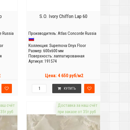
p
S.O. Ivory Chiffon Lap 60
e Russia
Производитель:
Atlas Concorde Russia
or
Коллекция:
Supernova Onyx Floor
Размер: 600x600 мм
я
Поверхность: лаппатированная
Артикул: 191574
2
Цена: 4 650 руб/м2
КУПИТЬ
наш счёт
Доставка за наш счёт
 35т.руб
при заказе от 35т.руб