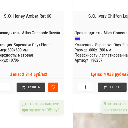
S.O. Honey Amber Ret 60
S.O. Ivory Chiffon La
изводитель:
Atlas Concorde Russia
Производитель:
Atlas Concord
лекция:
Supernova Onyx Floor
Коллекция:
Supernova Onyx Flo
мер: 600x600 мм
Размер: 600x1200 мм
ерхность: матовая
Поверхность: лаппатированна
икул: 10706
Артикул: 196257
Цена: 2 814 руб/м2
Цена: 4 938 руб/м
КУПИТЬ
КУПИТЬ
Доставка за наш счёт
Доставка за 
при заказе от 35т.руб
при заказе от