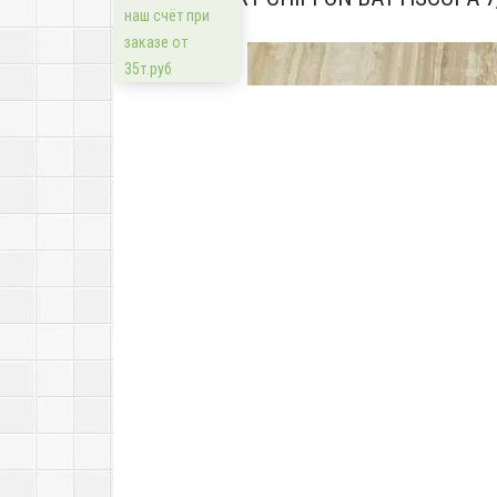
наш счёт при
заказе от
35т.руб