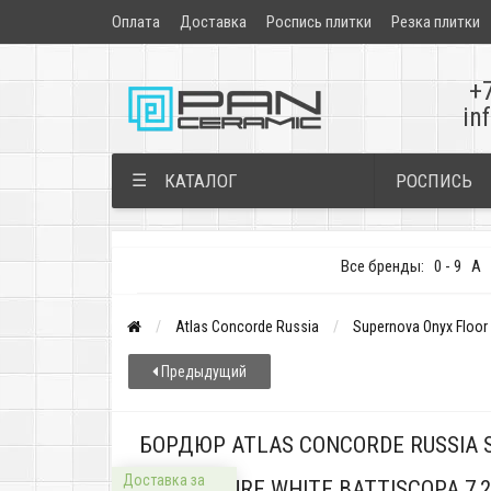
Оплата
Доставка
Роспись плитки
Резка плитки
+
in
РОСПИСЬ
☰
КАТАЛОГ
Все бренды:
0 - 9
A
Atlas Concorde Russia
Supernova Onyx Floor
Предыдущий
БОРДЮР ATLAS CONCORDE RUSSIA S
Доставка за
PURE WHITE BATTISCOPA 7