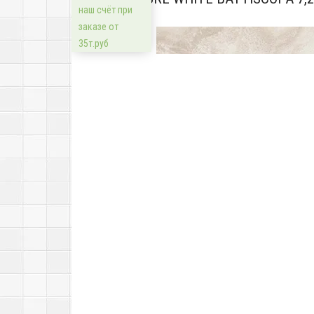
наш счёт при
заказе от
35т.руб