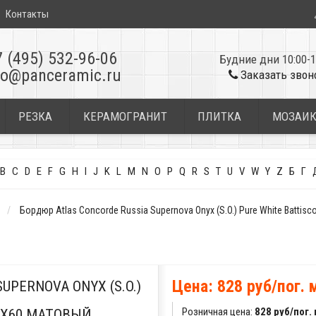
Контакты
7 (495) 532-96-06
Будние дни 10:00-1
fo@panceramic.ru
Заказать звон
РЕЗКА
КЕРАМОГРАНИТ
ПЛИТКА
МОЗАИ
B
C
D
E
F
G
H
I
J
K
L
M
N
O
P
Q
R
S
T
U
V
W
Y
Z
Б
Г
Бордюр Atlas Concorde Russia Supernova Onyx (S.O.) Pure White Battis
Цена: 828 руб/пог. 
UPERNOVA ONYX (S.O.)
Розничная цена:
828 руб/пог.
,2X60 МАТОВЫЙ