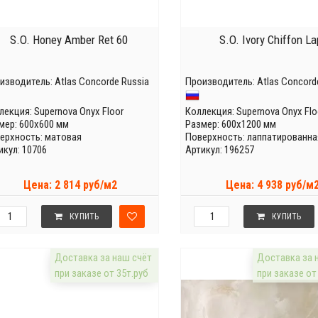
S.O. Honey Amber Ret 60
S.O. Ivory Chiffon La
изводитель:
Atlas Concorde Russia
Производитель:
Atlas Concord
лекция:
Supernova Onyx Floor
Коллекция:
Supernova Onyx Flo
мер: 600x600 мм
Размер: 600x1200 мм
ерхность: матовая
Поверхность: лаппатированна
икул: 10706
Артикул: 196257
Цена: 2 814 руб/м2
Цена: 4 938 руб/м
КУПИТЬ
КУПИТЬ
Доставка за наш счёт
Доставка за 
при заказе от 35т.руб
при заказе от