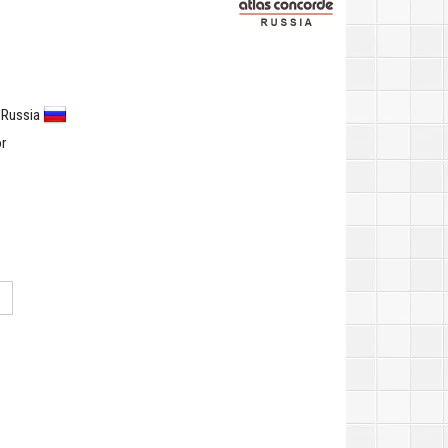
 Russia
r