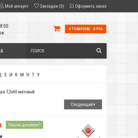
Мой аккаунт
Закладки (0)
Оформить заказ
8:00
0 ТОВАР(ОВ) - 0 РУБ
ок
КА
Д
Е
И
К
М
Н
Т
У
copa 7,2x60 матовый
Следующий
м
Нашли дешевле?
 м