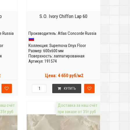
p
S.O. Ivory Chiffon Lap 60
e Russia
Производитель:
Atlas Concorde Russia
or
Коллекция:
Supernova Onyx Floor
Размер: 600x600 мм
я
Поверхность: лаппатированная
Артикул: 191574
2
Цена: 4 650 руб/м2
КУПИТЬ
наш счёт
Доставка за наш счёт
 35т.руб
при заказе от 35т.руб