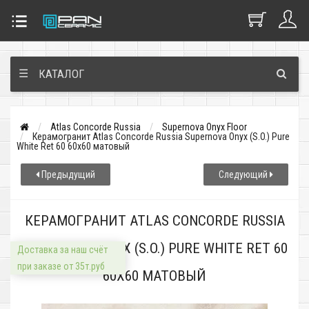
☰
КАТАЛОГ
Atlas Concorde Russia
Supernova Onyx Floor
Керамогранит Atlas Concorde Russia Supernova Onyx (S.O.) Pure
White Ret 60 60x60 матовый
Предыдущий
Следующий
КЕРАМОГРАНИТ ATLAS CONCORDE RUSSIA
SUPERNOVA ONYX (S.O.) PURE WHITE RET 60
Доставка за наш счёт
при заказе от 35т.руб
60X60 МАТОВЫЙ