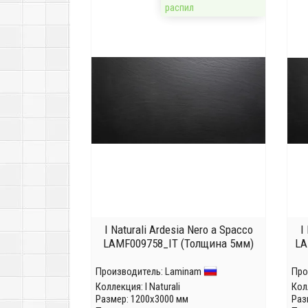
распил
I Naturali Ardesia Nero a Spacco
I
LAMF009758_IT (Толщина 5мм)
LA
Производитель:
Laminam
Про
Коллекция:
I Naturali
Кол
Размер: 1200x3000 мм
Раз