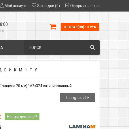
Мой аккаунт
Закладки (0)
Оформить заказ
8:00
0 ТОВАР(ОВ) - 0 РУБ
ок
КА
Д
Е
И
К
М
Н
Т
У
T (Толщина 20 мм) 162x324 сатинированный
Следующий
2
Нашли дешевле?
2