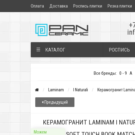
Оплата
Доставка
Роспись плитки
Резка плитки
+
in
РОСПИСЬ
☰
КАТАЛОГ
Все бренды:
0 - 9
A
Laminam
I Naturali
Керамогранит Lamina
Предыдущий
КЕРАМОГРАНИТ LAMINAM I NATUR
Можем
VENATO SOFT TOUCH BOOK MATCH