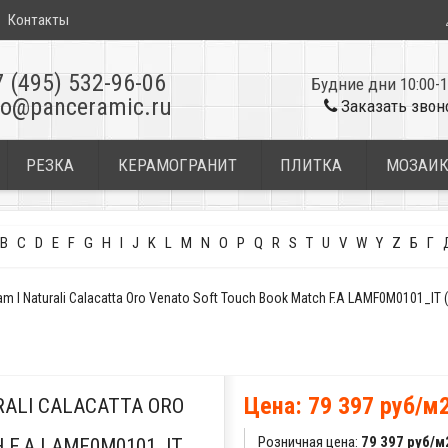
Контакты
7 (495) 532-96-06
Будние дни 10:00-1
fo@panceramic.ru
Заказать звон
РЕЗКА
КЕРАМОГРАНИТ
ПЛИТКА
МОЗАИ
B
C
D
E
F
G
H
I
J
K
L
M
N
O
P
Q
R
S
T
U
V
W
Y
Z
Б
Г
m I Naturali Calacatta Oro Venato Soft Touch Book Match F.A LAMF0M0101_I
Цена: 79 397 руб/м
ALI CALACATTA ORO
Розничная цена:
79 397 руб/м
 F.A LAMF0M0101_IT