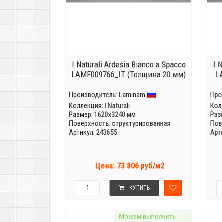
I Naturali Ardesia Bianco a Spacco
I 
LAMF009766_IT (Толщина 20 мм)
L
Производитель:
Laminam
Про
Коллекция:
I Naturali
Кол
Размер: 1620x3240 мм
Раз
Поверхность: структурированная
Пов
Артикул: 243655
Арт
Цена: 73 806 руб/м2
КУПИТЬ
Можем выполнить