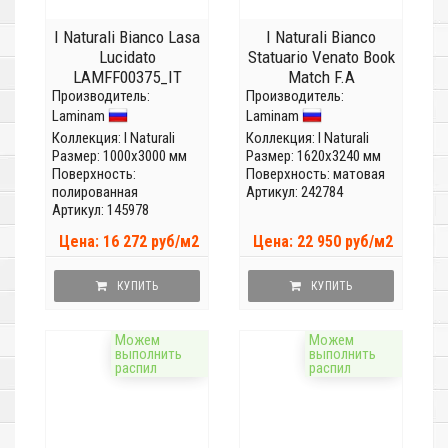
I Naturali Bianco Lasa
I Naturali Bianco
Lucidato
Statuario Venato Book
LAMFF00375_IT
Match F.A
Производитель:
(Толщина 5,6мм)
Производитель:
LAMF0M0032_IT
Laminam
Laminam
(Толщина 5,6 мм)
Коллекция:
I Naturali
Коллекция:
I Naturali
Размер: 1000x3000 мм
Размер: 1620x3240 мм
Поверхность:
Поверхность: матовая
полированная
Артикул: 242784
Артикул: 145978
Цена: 16 272 руб/м2
Цена: 22 950 руб/м2
КУПИТЬ
КУПИТЬ
Можем
Можем
выполнить
выполнить
распил
распил