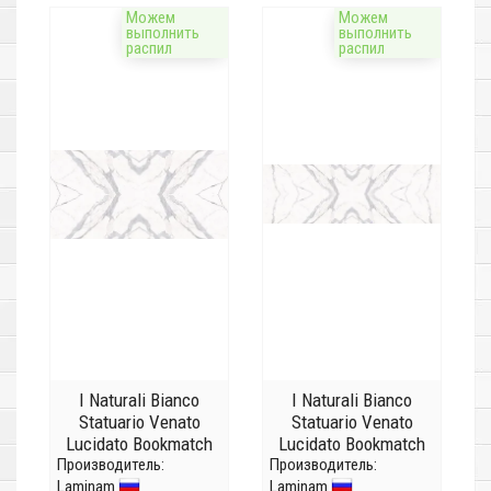
Можем
Можем
выполнить
выполнить
распил
распил
I Naturali Bianco
I Naturali Bianco
Statuario Venato
Statuario Venato
Lucidato Bookmatch
Lucidato Bookmatch
Производитель:
face B
Производитель:
face B
Laminam
Laminam
LAMFFM0011_IT
LAMFFM0019_IT