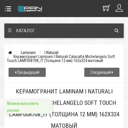
☰
КАТАЛОГ
Laminam
I Naturali
Керамогранит Laminam I Naturali Calacatta Michelangelo Soft
Touch LAMF008708_IT (Толщина 12 мм) 162x324 матовый
Предыдущий
Следующий
КЕРАМОГРАНИТ LAMINAM I NATURALI
CALACATTA MICHELANGELO SOFT TOUCH
Можем выполнить
распил
LAMF008708_IT (ТОЛЩИНА 12 ММ) 162X324
МАТОВЫЙ