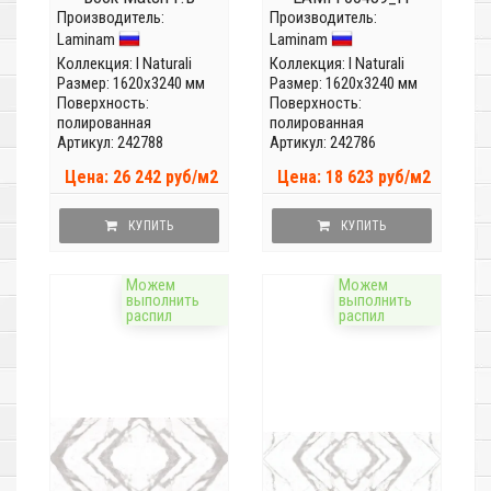
Производитель:
LAMFFM0064_IT
Производитель:
(Толщина 5,6 мм)
Laminam
Laminam
(Толщина 5,6 мм)
Коллекция:
I Naturali
Коллекция:
I Naturali
Размер: 1620x3240 мм
Размер: 1620x3240 мм
Поверхность:
Поверхность:
полированная
полированная
Артикул: 242788
Артикул: 242786
Цена: 26 242 руб/м2
Цена: 18 623 руб/м2
КУПИТЬ
КУПИТЬ
Можем
Можем
выполнить
выполнить
распил
распил