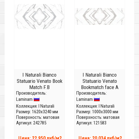
I Naturali Bianco
I Naturali Bianco
Statuario Venato Book
Statuario Venato
Match F.B
Bookmatch face A
Производитель:
LAMF0M0033_IT
Производитель:
LAMF0M0020_IT
Laminam
Laminam
(Толщина 5,6 мм)
(Толщина 5,6мм)
Коллекция:
I Naturali
Коллекция:
I Naturali
Размер: 1620x3240 мм
Размер: 1000x3000 мм
Поверхность: матовая
Поверхность: матовая
Артикул: 242785
Артикул: 121583
Цена: 22 950 руб/м2
Цена: 20 034 руб/м2