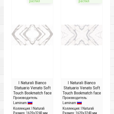
распил
распил
I Naturali Bianco
I Naturali Bianco
Statuario Venato Soft
Statuario Venato Soft
Touch Bookmatch face
Touch Bookmatch face
Производитель:
A LAMF0M0016_IT
Производитель:
B LAMF0M0017_IT
Laminam
Laminam
(Толщина 12 мм)
(Толщина 12 мм)
Коллекция:
I Naturali
Коллекция:
I Naturali
Размер: 1620x3240 мм
Размер: 1620x3240 мм