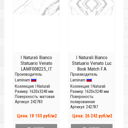
I Naturali Bianco
I Naturali Bianco
Statuario Venato
Statuario Venato Luc
LAMF008225_IT
Book Match F.A
Производитель:
(Толщина 5,6 мм)
Производитель:
LAMFFM0063_IT
Laminam
Laminam
(Толщина 5,6 мм)
Коллекция:
I Naturali
Коллекция:
I Naturali
Размер: 1620x3240 мм
Размер: 1620x3240 мм
Поверхность: матовая
Поверхность:
Артикул: 242783
полированная
Артикул: 242787
Цена: 18 153 руб/м2
Цена: 26 242 руб/м2