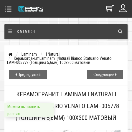
☰
КАТАЛОГ
Laminam
I Naturali
Керамогранит Laminam I Naturali Bianco Statuario Venato
LAMF005778 (Толщина 5,6мм) 100x300 матовый
Предыдущий
Следующий
КЕРАМОГРАНИТ LAMINAM I NATURALI
BIANCO STATUARIO VENATO LAMF005778
Можем выполнить
распил
(ТОЛЩИНА 5,6ММ) 100X300 МАТОВЫЙ