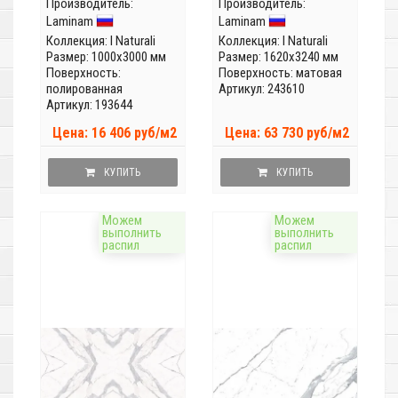
Производитель:
LAMFF00319_IT
Производитель:
A LAMF0M0016_IT
Laminam
Laminam
(Толщина 5,6мм)
(Толщина 12 мм)
Коллекция:
I Naturali
Коллекция:
I Naturali
Размер: 1000x3000 мм
Размер: 1620x3240 мм
Поверхность:
Поверхность: матовая
полированная
Артикул: 243610
Артикул: 193644
Цена: 16 406 руб/м2
Цена: 63 730 руб/м2
КУПИТЬ
КУПИТЬ
Можем
Можем
выполнить
выполнить
распил
распил