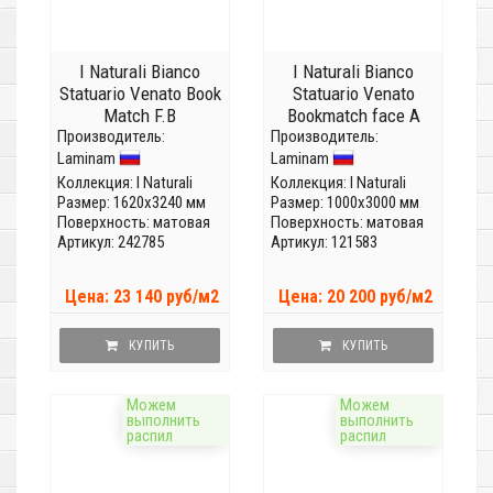
I Naturali Bianco
I Naturali Bianco
Statuario Venato Book
Statuario Venato
Match F.B
Bookmatch face A
Производитель:
LAMF0M0033_IT
Производитель:
LAMF0M0020_IT
Laminam
Laminam
(Толщина 5,6 мм)
(Толщина 5,6мм)
Коллекция:
I Naturali
Коллекция:
I Naturali
Размер: 1620x3240 мм
Размер: 1000x3000 мм
Поверхность: матовая
Поверхность: матовая
Артикул: 242785
Артикул: 121583
Цена: 23 140 руб/м2
Цена: 20 200 руб/м2
КУПИТЬ
КУПИТЬ
Можем
Можем
выполнить
выполнить
распил
распил