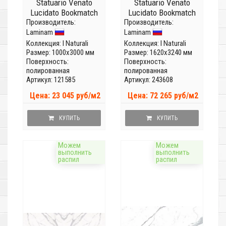
Statuario Venato
Statuario Venato
Lucidato Bookmatch
Lucidato Bookmatch
Производитель:
face A
Производитель:
face B
Laminam
Laminam
LAMFFM0018_IT
LAMFFM0011_IT
(Толщина 5,6мм)
(Толщина 12 мм)
Коллекция:
I Naturali
Коллекция:
I Naturali
Размер: 1000x3000 мм
Размер: 1620x3240 мм
Поверхность:
Поверхность:
полированная
полированная
Артикул: 121585
Артикул: 243608
Цена: 23 045 руб/м2
Цена: 72 265 руб/м2
КУПИТЬ
КУПИТЬ
Можем
Можем
выполнить
выполнить
распил
распил