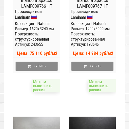
Bianco a Spacco
Bianco a Spacco
LAMF009766_IT
LAMF009767_IT
Производитель:
(Толщина 20 мм)
Производитель:
(Толщина 5мм)
Laminam
Laminam
Коллекция:
I Naturali
Коллекция:
I Naturali
Размер: 1620x3240 мм
Размер: 1200x3000 мм
Поверхность:
Поверхность:
структурированная
структурированная
Артикул: 243655
Артикул: 193646
Цена: 75 110 руб/м2
Цена: 14 984 руб/м2
КУПИТЬ
КУПИТЬ
Можем
Можем
выполнить
выполнить
распил
распил