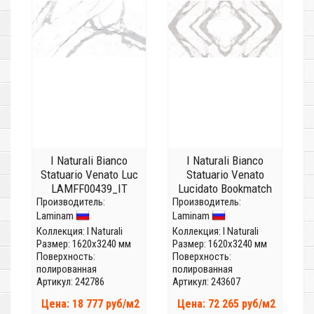
I Naturali Bianco
I Naturali Bianco
Statuario Venato Luc
Statuario Venato
LAMFF00439_IT
Lucidato Bookmatch
Производитель:
(Толщина 5,6 мм)
Производитель:
face A
Laminam
Laminam
LAMFFM0010_IT
(Толщина 12 мм)
Коллекция:
I Naturali
Коллекция:
I Naturali
Размер: 1620x3240 мм
Размер: 1620x3240 мм
Поверхность:
Поверхность:
полированная
полированная
Артикул: 242786
Артикул: 243607
Цена: 18 777 руб/м2
Цена: 72 265 руб/м2