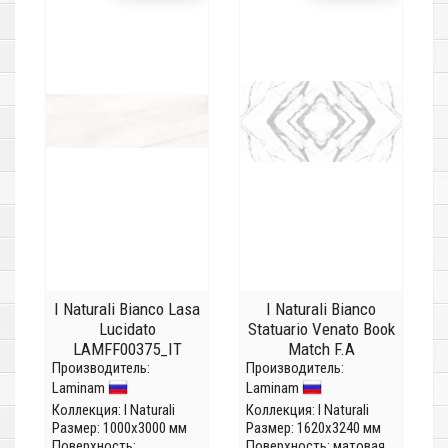
I Naturali Bianco Lasa
I Naturali Bianco
Lucidato
Statuario Venato Book
LAMFF00375_IT
Match F.A
Производитель:
(Толщина 5,6мм)
Производитель:
LAMF0M0032_IT
Laminam
Laminam
(Толщина 5,6 мм)
Коллекция:
I Naturali
Коллекция:
I Naturali
Размер: 1000x3000 мм
Размер: 1620x3240 мм
Поверхность:
Поверхность: матовая