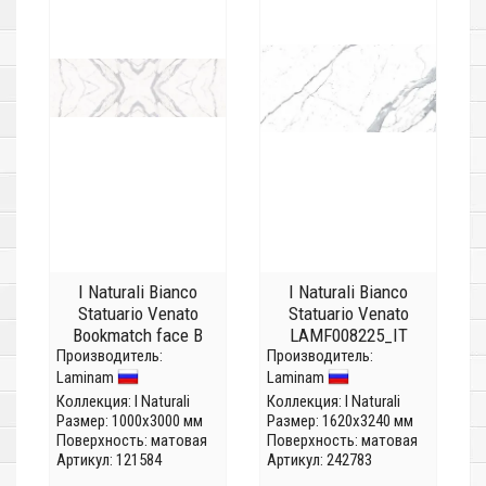
I Naturali Bianco
I Naturali Bianco
Statuario Venato
Statuario Venato
Bookmatch face B
LAMF008225_IT
Производитель:
LAMF0M0020_IT
Производитель:
(Толщина 5,6 мм)
Laminam
Laminam
(Толщина 5,6мм)
Коллекция:
I Naturali
Коллекция:
I Naturali
Размер: 1000x3000 мм
Размер: 1620x3240 мм
Поверхность: матовая
Поверхность: матовая
Артикул: 121584
Артикул: 242783