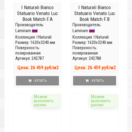
I Naturali Bianco
I Naturali Bianco
Statuario Venato Luc
Statuario Venato Luc
Book Match F.A
Book Match F.B
Производитель:
LAMFFM0063_IT
Производитель:
LAMFFM0064_IT
Laminam
Laminam
(Толщина 5,6 мм)
(Толщина 5,6 мм)
Коллекция:
I Naturali
Коллекция:
I Naturali
Размер: 1620x3240 мм
Размер: 1620x3240 мм
Поверхность:
Поверхность:
полированная
полированная
Артикул: 242787
Артикул: 242788
Цена: 26 459 руб/м2
Цена: 26 459 руб/м2
КУПИТЬ
КУПИТЬ
Можем
Можем
выполнить
выполнить
распил
распил