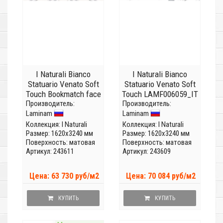
I Naturali Bianco
I Naturali Bianco
Statuario Venato Soft
Statuario Venato Soft
Touch Bookmatch face
Touch LAMF006059_IT
Производитель:
B LAMF0M0017_IT
Производитель:
(Толщина 12 мм)
Laminam
Laminam
(Толщина 12 мм)
Коллекция:
I Naturali
Коллекция:
I Naturali
Размер: 1620x3240 мм
Размер: 1620x3240 мм
Поверхность: матовая
Поверхность: матовая
Артикул: 243611
Артикул: 243609
Цена: 63 730 руб/м2
Цена: 70 084 руб/м2
КУПИТЬ
КУПИТЬ