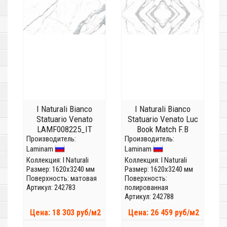
I Naturali Bianco
I Naturali Bianco
Statuario Venato
Statuario Venato Luc
LAMF008225_IT
Book Match F.B
Производитель:
(Толщина 5,6 мм)
Производитель:
LAMFFM0064_IT
Laminam
Laminam
(Толщина 5,6 мм)
Коллекция:
I Naturali
Коллекция:
I Naturali
Размер: 1620x3240 мм
Размер: 1620x3240 мм
Поверхность: матовая
Поверхность:
Артикул: 242783
полированная
Артикул: 242788
Цена: 18 303 руб/м2
Цена: 26 459 руб/м2