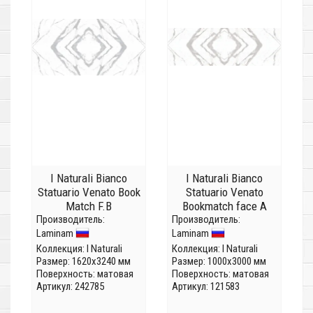
I Naturali Bianco
I Naturali Bianco
Statuario Venato Book
Statuario Venato
Match F.B
Bookmatch face A
Производитель:
LAMF0M0033_IT
Производитель:
LAMF0M0020_IT
Laminam
Laminam
(Толщина 5,6 мм)
(Толщина 5,6мм)
Коллекция:
I Naturali
Коллекция:
I Naturali
Размер: 1620x3240 мм
Размер: 1000x3000 мм
Поверхность: матовая
Поверхность: матовая
Артикул: 242785
Артикул: 121583