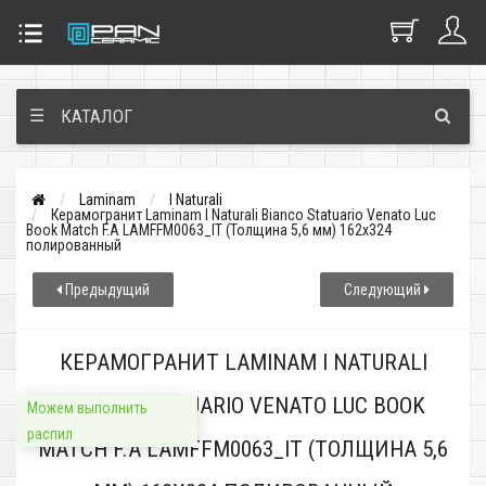
☰
КАТАЛОГ
Laminam
I Naturali
Керамогранит Laminam I Naturali Bianco Statuario Venato Luc
Book Match F.A LAMFFM0063_IT (Толщина 5,6 мм) 162x324
полированный
Предыдущий
Следующий
КЕРАМОГРАНИТ LAMINAM I NATURALI
BIANCO STATUARIO VENATO LUC BOOK
Можем выполнить
распил
MATCH F.A LAMFFM0063_IT (ТОЛЩИНА 5,6