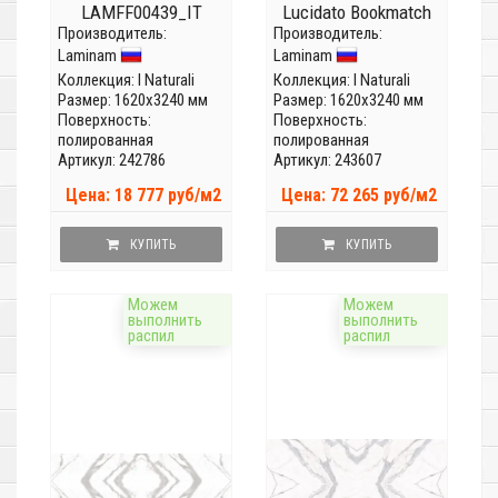
LAMFF00439_IT
Lucidato Bookmatch
Производитель:
(Толщина 5,6 мм)
Производитель:
face A
Laminam
Laminam
LAMFFM0010_IT
(Толщина 12 мм)
Коллекция:
I Naturali
Коллекция:
I Naturali
Размер: 1620x3240 мм
Размер: 1620x3240 мм
Поверхность:
Поверхность:
полированная
полированная
Артикул: 242786
Артикул: 243607
Цена: 18 777 руб/м2
Цена: 72 265 руб/м2
КУПИТЬ
КУПИТЬ
Можем
Можем
выполнить
выполнить
распил
распил