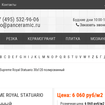
Контакты
7 (495) 532-96-06
Будние дни 10:00-1
fo@panceramic.ru
Заказать звон
РЕЗКА
КЕРАМОГРАНИТ
ПЛИТКА
МОЗАИ
B
C
D
E
F
G
H
I
J
K
L
M
N
O
P
Q
R
S
T
U
V
W
Y
Z
Б
Г
 Supreme Royal Statuario 30x120 полированный
Цена: 6 060 руб/м2
E ROYAL STATUARIO
Розничная цена:
6 060 руб/м2
АННЫЙ