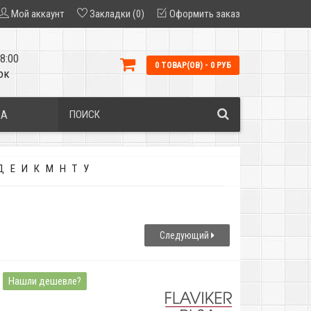
Мой аккаунт
Закладки (0)
Оформить заказ
8:00
0 ТОВАР(ОВ) - 0 РУБ
ок
КА
Д
Е
И
К
М
Н
Т
У
Следующий
Нашли дешевле?