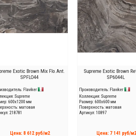
preme Exotic Brown Mix Flo.Ant.
Supreme Exotic Brown Ret
SPFLO44
SP6044L
изводитель:
Flaviker
Производитель:
Flaviker
лекция:
Supreme
Коллекция:
Supreme
мер: 600x1200 мм
Размер: 600x600 мм
ерхность: матовая
Поверхность: матовая
икул: 218781
Артикул: 10897
Цена: 8 612 руб/м2
Цена: 7 141 руб/м