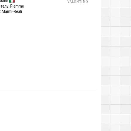
алия
тель:
Piemme
 Marmi-Reali