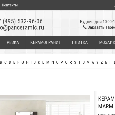
Контакты
7 (495) 532-96-06
Будние дни 10:00-1
fo@panceramic.ru
Заказать звон
РЕЗКА
КЕРАМОГРАНИТ
ПЛИТКА
МОЗАИ
B
C
D
E
F
G
H
I
J
K
L
M
N
O
P
Q
R
S
T
U
V
W
Y
Z
Б
Г
КЕРАМ
MARMI