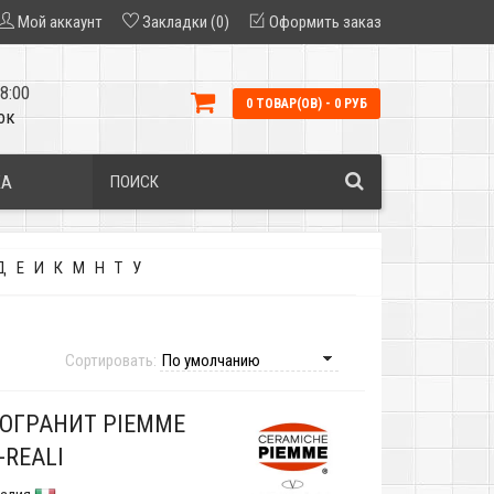
Мой аккаунт
Закладки (0)
Оформить заказ
8:00
0 ТОВАР(ОВ) - 0 РУБ
ок
КА
Д
Е
И
К
М
Н
Т
У
Сортировать:
ОГРАНИТ PIEMME
-REALI