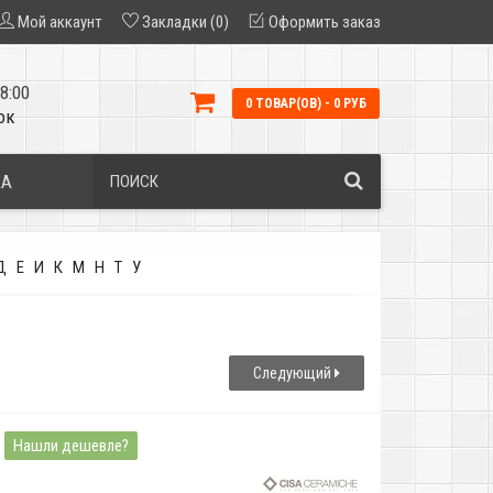
Мой аккаунт
Закладки (0)
Оформить заказ
8:00
0 ТОВАР(ОВ) - 0 РУБ
ок
КА
Д
Е
И
К
М
Н
Т
У
Следующий
Нашли дешевле?