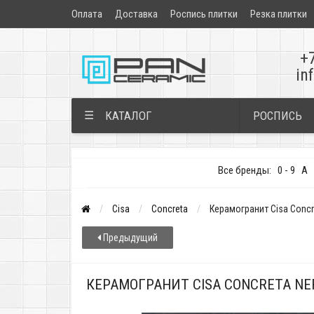
Оплата
Доставка
Роспись плитки
Резка плитки
+
in
РОСПИСЬ
☰
КАТАЛОГ
Все бренды:
0 - 9
A
Cisa
Concreta
Керамогранит Cisa Concr
Предыдущий
КЕРАМОГРАНИТ CISA CONCRETA NER