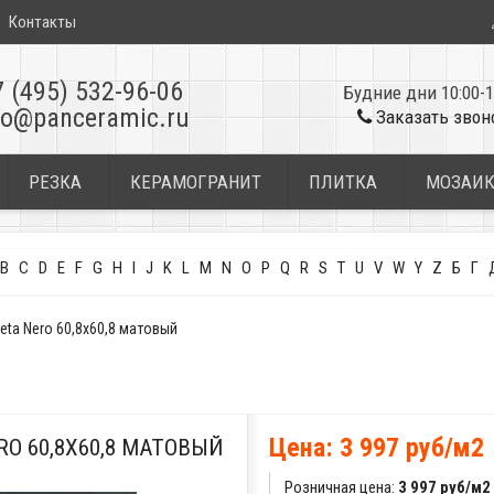
Контакты
7 (495) 532-96-06
Будние дни 10:00-1
fo@panceramic.ru
Заказать звон
РЕЗКА
КЕРАМОГРАНИТ
ПЛИТКА
МОЗАИ
B
C
D
E
F
G
H
I
J
K
L
M
N
O
P
Q
R
S
T
U
V
W
Y
Z
Б
Г
eta Nero 60,8x60,8 матовый
Цена: 3 997 руб/м2
O 60,8X60,8 МАТОВЫЙ
Розничная цена:
3 997 руб/м2