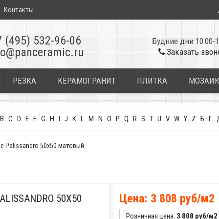
Контакты
7 (495) 532-96-06
Будние дни 10:00-1
fo@panceramic.ru
Заказать звон
РЕЗКА
КЕРАМОГРАНИТ
ПЛИТКА
МОЗАИ
B
C
D
E
F
G
H
I
J
K
L
M
N
O
P
Q
R
S
T
U
V
W
Y
Z
Б
Г
e Palissandro 50x50 матовый
Цена: 3 808 руб/м2
ALISSANDRO 50X50
Розничная цена:
3 808 руб/м2