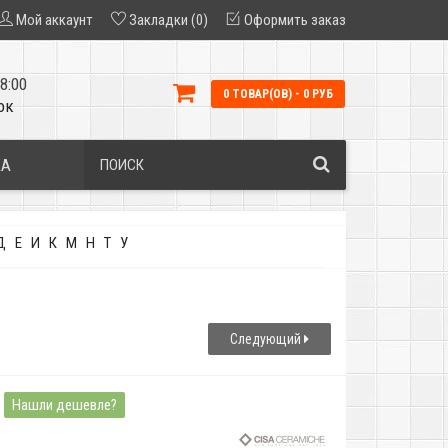
Мой аккаунт
Закладки (0)
Оформить заказ
8:00
0 ТОВАР(ОВ) - 0 РУБ
ок
КА
Д
Е
И
К
М
Н
Т
У
Следующий
Нашли дешевле?