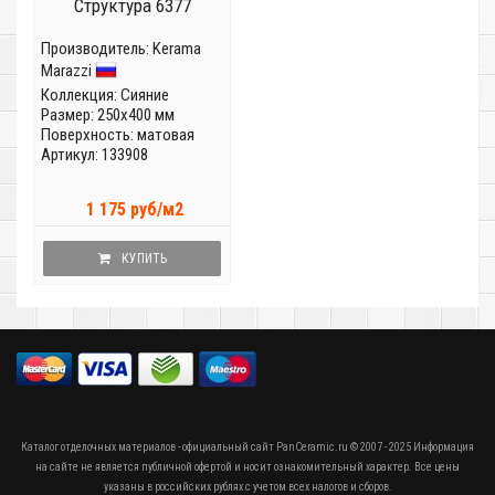
Структура 6377
Производитель:
Kerama
Marazzi
Коллекция:
Сияние
Размер: 250x400 мм
Поверхность: матовая
Артикул: 133908
1 175 руб/м2
КУПИТЬ
Каталог отделочных материалов - официальный сайт PanCeramic.ru © 2007 - 2025 Информация
на сайте не является публичной офертой и носит ознакомительный характер. Все цены
указаны в российских рублях с учетом всех налогов и сборов.