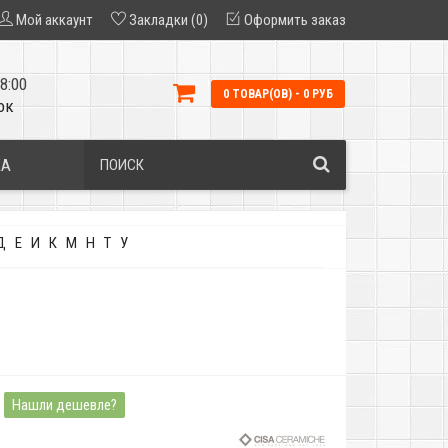
Мой аккаунт
Закладки (0)
Оформить заказ
8:00
0 ТОВАР(ОВ) - 0 РУБ
ок
КА
Д
Е
И
К
М
Н
Т
У
Нашли дешевле?