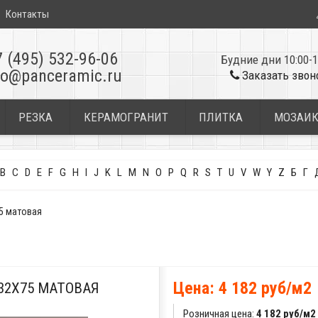
Контакты
7 (495) 532-96-06
Будние дни 10:00-1
fo@panceramic.ru
Заказать звон
РЕЗКА
КЕРАМОГРАНИТ
ПЛИТКА
МОЗАИ
B
C
D
E
F
G
H
I
J
K
L
M
N
O
P
Q
R
S
T
U
V
W
Y
Z
Б
Г
75 матовая
Цена: 4 182 руб/м2
32X75 МАТОВАЯ
Розничная цена:
4 182 руб/м2