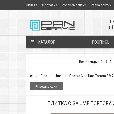
Оплата
Доставка
Роспись плитки
Резка плитки
+
in
РОСПИСЬ
☰
КАТАЛОГ
Все бренды:
0 - 9
A
Cisa
Ume
Плитка Cisa Ume Tortora 32x
Предыдущий
ПЛИТКА CISA UME TORTORA 