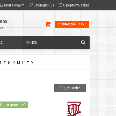
Мой аккаунт
Закладки (0)
Оформить заказ
8:00
0 ТОВАР(ОВ) - 0 РУБ
ок
КА
Д
Е
И
К
М
Н
Т
У
Следующий
Нашли дешевле?