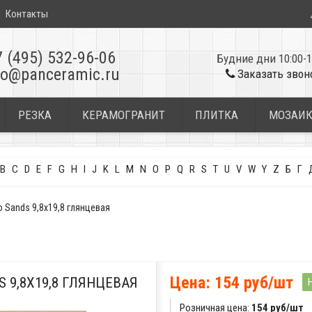
Контакты
7 (495) 532-96-06
Будние дни 10:00-1
fo@panceramic.ru
Заказать звон
РЕЗКА
КЕРАМОГРАНИТ
ПЛИТКА
МОЗАИ
B
C
D
E
F
G
H
I
J
K
L
M
N
O
P
Q
R
S
T
U
V
W
Y
Z
Б
Г
 Sands 9,8x19,8 глянцевая
Цена: 154 руб/шт
S 9,8X19,8 ГЛЯНЦЕВАЯ
Розничная цена:
154 руб/шт