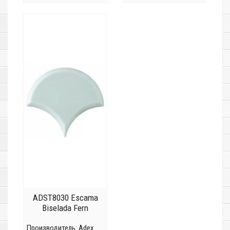
ADST8030 Escama
Biselada Fern
Производитель:
Adex