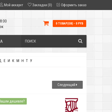
Мой аккаунт
Закладки (0)
Оформить заказ
8:00
0 ТОВАР(ОВ) - 0 РУБ
ок
КА
Д
Е
И
К
М
Н
Т
У
Следующий
Нашли дешевле?