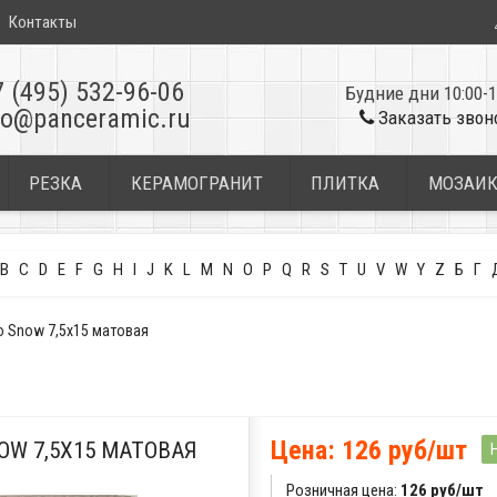
Контакты
7 (495) 532-96-06
Будние дни 10:00-1
fo@panceramic.ru
Заказать звон
РЕЗКА
КЕРАМОГРАНИТ
ПЛИТКА
МОЗАИ
B
C
D
E
F
G
H
I
J
K
L
M
N
O
P
Q
R
S
T
U
V
W
Y
Z
Б
Г
o Snow 7,5x15 матовая
Цена: 126 руб/шт
OW 7,5X15 МАТОВАЯ
Розничная цена:
126 руб/шт