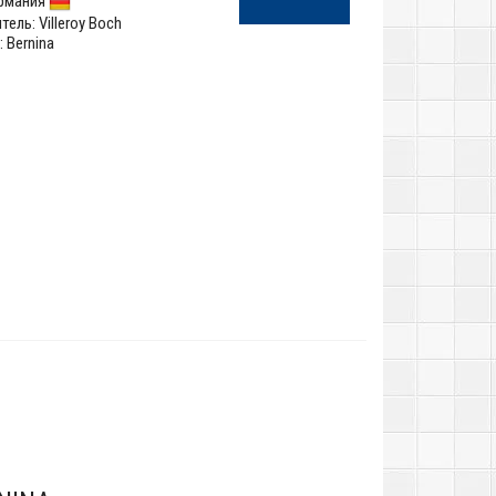
рмания
тель:
Villeroy Boch
 Bernina