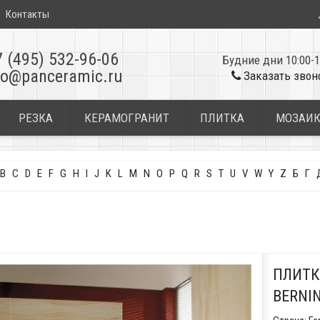
Контакты
7 (495) 532-96-06
Будние дни 10:00-1
fo@panceramic.ru
Заказать звон
РЕЗКА
КЕРАМОГРАНИТ
ПЛИТКА
МОЗАИ
B
C
D
E
F
G
H
I
J
K
L
M
N
O
P
Q
R
S
T
U
V
W
Y
Z
Б
Г
ПЛИТК
BERNI