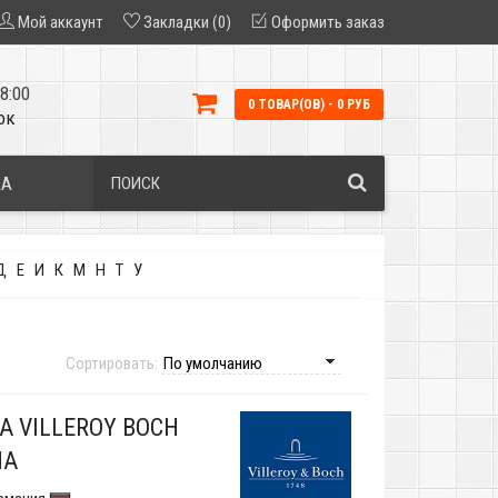
Мой аккаунт
Закладки (0)
Оформить заказ
8:00
0 ТОВАР(ОВ) - 0 РУБ
ок
КА
Д
Е
И
К
М
Н
Т
У
Сортировать:
А VILLEROY BOCH
NA