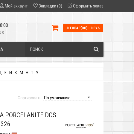
Мой аккаунт
Закладки (0)
Оформить заказ
8:00
0 ТОВАР(ОВ) - 0 РУБ
ок
КА
Д
Е
И
К
М
Н
Т
У
Сортировать:
А PORCELANITE DOS
1326