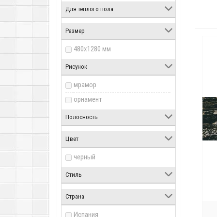
Для теплого пола
Размер
480x1280 мм
Рисунок
мрамор
орнамент
Полосность
Цвет
черный
Стиль
Страна
Испания