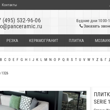
Контакты
7 (495) 532-96-06
Будние дни 10:00-1
fo@panceramic.ru
Заказать звон
РЕЗКА
КЕРАМОГРАНИТ
ПЛИТКА
МОЗАИ
B
C
D
E
F
G
H
I
J
K
L
M
N
O
P
Q
R
S
T
U
V
W
Y
Z
Б
Г
e 1326
ПЛИТК
SERIE 