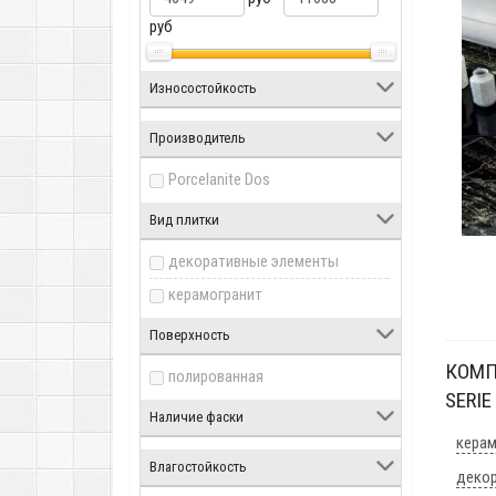
руб
Износостойкость
Производитель
Porcelanite Dos
Вид плитки
декоративные элементы
керамогранит
Поверхность
КОМП
полированная
SERIE
Наличие фаски
керам
Влагостойкость
декор