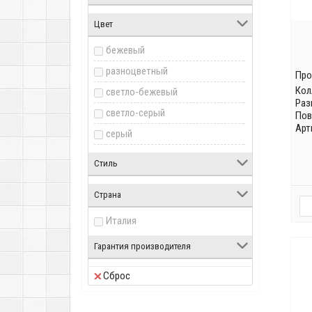
Цвет
бежевый
разноцветный
Про
Кол
светло-бежевый
Раз
светло-серый
Пов
Арт
серый
черный
Стиль
Страна
Италия
Гарантия производителя
Сброс