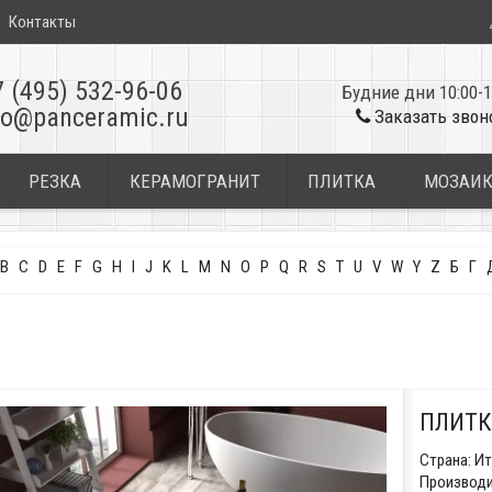
Контакты
7 (495) 532-96-06
Будние дни 10:00-1
fo@panceramic.ru
Заказать звон
РЕЗКА
КЕРАМОГРАНИТ
ПЛИТКА
МОЗАИ
B
C
D
E
F
G
H
I
J
K
L
M
N
O
P
Q
R
S
T
U
V
W
Y
Z
Б
Г
ПЛИТК
Страна:
Ит
Производи