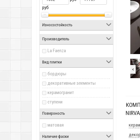
руб
Износостойкость
Производитель
La Faenza
Вид плитки
<
бордюры
декоративные элементы
керамогранит
ступени
КОМП
NIRVA
Поверхность
матовая
керам
декор
Наличие фаски