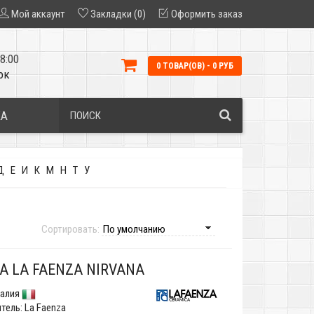
Мой аккаунт
Закладки (0)
Оформить заказ
8:00
0 ТОВАР(ОВ) - 0 РУБ
ок
КА
Д
Е
И
К
М
Н
Т
У
Сортировать:
А LA FAENZA NIRVANA
алия
тель:
La Faenza