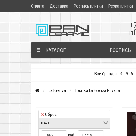
Оплата
Доставка
Роспись плитки
Резка плитки
+
in
РОСПИСЬ
☰
КАТАЛОГ
Все бренды:
0 - 9
A
La Faenza
Плитка La Faenza Nirvana
Сброс
Цена
руб -